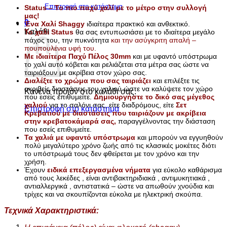
ποσότητα
Επιστροφή στο κατάστημα
Status – Το πιο παχύ χαλί με το μέτρο στην συλλογή
μας!
0
Ένα Χαλί Shaggy
ιδιαίτερα πρακτικό και ανθεκτικό.
Καλάθι
Τ
ο χαλί Status
θα σας εντυπωσιάσει με το ιδιαίτερα μεγάλο
πάχος του, την πυκνότητα
και την ασύγκριτη απαλή –
πουπουλένια υφή του.
Με ιδιαίτερα Παχύ Πέλος 30mm
και με υφαντό υπόστρωμα
το χαλί αυτό κόβεται και ρελιάζεται στα μέτρα σας ώστε να
ταιριάξουν με ακρίβεια στον χώρο σας.
Διαλέξτε το χρώμα που σας ταιριάζει
και επιλέξτε τις
ακριβείς διαστάσεις του χαλιού ώστε να καλύψετε τον χώρο
Κανένα προϊόν στο καλάθι σας.
που εσείς επιθυμείτε.
Δημιουργήστε το δικό σας μέγεθος
χαλιού
για το σαλόνι σας, είτε διαδρόμους, είτε
Σετ
Επιστροφή στο κατάστημα
Κρεβατιού με διαστάσεις που ταιριάζουν με ακρίβεια
στην κρεβατοκάμαρά σας,
παραγγέλνοντας την διάσταση
που εσείς επιθυμείτε.
Τα χαλιά με υφαντό υπόστρωμα
και μπορούν να εγγυηθούν
πολύ μεγαλύτερο χρόνο ζωής από τις κλασικές μοκέτες διότι
το υπόστρωμά τους δεν φθείρεται με τον χρόνο και την
χρήση.
Έχουν
ειδικά επεξεργασμένα νήματα
για εύκολο καθάρισμα
από τους λεκέδες , είναι αντιβακτηριδιακά , αντιμυκητιακά ,
αντιαλλεργικά , αντιστατικά – ώστε να απωθούν χνούδια και
τρίχες και να σκουπίζονται εύκολα με ηλεκτρική σκούπα.
Τεχνικά Χαρακτηριστικά: