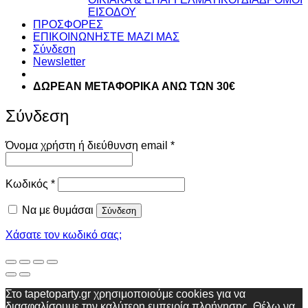
ΕΙΣΟΔΟΥ
ΠΡΟΣΦΟΡΕΣ
ΕΠΙΚΟΙΝΩΝΗΣΤΕ ΜΑΖΙ ΜΑΣ
Σύνδεση
Newsletter
ΔΩΡΕΑΝ ΜΕΤΑΦΟΡΙΚΑ ΑΝΩ ΤΩΝ 30€
Σύνδεση
Απαιτείται
Όνομα χρήστη ή διεύθυνση email
*
Απαιτείται
Κωδικός
*
Να με θυμάσαι
Σύνδεση
Χάσατε τον κωδικό σας;
Στο tapetoparty.gr χρησιμοποιούμε cookies για να
διασφαλίσουμε την καλύτερη εμπειρία πλοήγησης.
Θέλω να