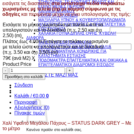
ΣΤΗΝ ΠΑΤΡΑ, ΣΕ ΚΟΝΤΙΝΕΣ ΠΟΛΕΙΣ ΚΑΙ
εισάγετε τις διαστάσεις
στα αντίστοιχα πεδία παρακάτω
ΕΠΙΛΕΓΜΕΝΕΣ ΠΕΡΙΟΧΕ
χωρισμένες με τελεία (όχι με κόμμα) σύμφωνα με τις
ΧΑΛΑΚΙΑ ΜΠΑΝΙΟΥ
οδηγίες
και περιμένετε μέχρι να γίνει υπολογισμός της τιμής:
ΡΙΧΤΑΡΙΑ ΣΑΛΟΝΙΩΝ
ΜΑΞΙΛΑΡΙΑ ΥΠΝΟΥ & ΚΟΥΒΕΡΤΟΠΑΠΛΩΜΑΤΑ
Εισάγετε το μήκος χωρισμένο με τελεία ώστε να
ΗΛΕΚΤΡΙΚΕΣ ΚΟΥΒΕΡΤΕΣ & ΠΡΟΣΤΑΤΕΥΤΙΚΑ
ΕΠΙΣΤΡΩΜΑΤΑ
υπολογιστούν και τα δεκαδικά (π.χ. 2.50 και όχι
ΧΑΛΑΚΙΑ ΓΟΥΝΑ ΔΙΠΛΗΣ ΟΨΗΣ ‘ΚΥΒΕΛΗ’
2,50) (m)
ΔΙΑΦΟΡΑ
Πλάτος έως 4.00m.Εισάγετε το πλάτος χωρισμένο
ΤΑΠΕΤΑ ΚΡΕΒΑΤΟΚΑΜΑΡΑΣ
με τελεία ώστε να υπολογιστούν και τα δεκαδικά
ΕΚΚΛΗΣΙΑΣΤΙΚΟΙ ΔΙΑΔΡΟΜΟΙ & ΧΑΛΙΑ
ΤΡΑΠΕΖΟΜΑΝΤΗΛΑ ΧΟΝΔΡΙΚΗΣ ΓΙΑ
(π.χ. 3.50 και όχι 3,50) (m)
ΚΑΤΑΣΤΗΜΑΤΑ ΕΣΤΙΑΣΗΣ
79€ (ανά Μ2) Χ
ΠΟΔΟΜΑΚΤΡΑ ΕΠΑΓΓΕΛΜΑΤΙΚΑ ΚΑΙ ΟΙΚΙΑΚΑ &
Product Price
ΕΠΑΓΓΕΛΜΑΤΙΚΟΙ ΔΙΑΔΡΟΜΟΙ ΕΙΣΟΔΟΥ
Χαλί
ΠΡΟΣΦΟΡΕΣ
Υφαντό
ΕΠΙΚΟΙΝΩΝΗΣΤΕ ΜΑΖΙ ΜΑΣ
Προσθήκη στο καλάθι
Μεγάλου
Σύνδεση
Πάχους
-
Καλάθι /
€
0.00
0
STATUS
DARK
Περιγραφή
GREY
Αξιολογήσεις (0)
-
Πίνακας τιμών
Με
Χαλί Υφαντό Μεγάλου Πάχους – STATUS DARK GREY – Με
το
το μέτρο
μέτρο
Κανένα προϊόν στο καλάθι σας.