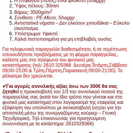
Η επιφάνεια (πέλος) είναι φλοκοτό (shaggy)
Ύψος πέλους: 30mm
2
Βάρος: 3500gr/m
Σύνθεση : PE-Micro, Shaggy
Αντιστατικά νήματα – Δεν ελκύουν χνουδάκια – Εύκολο
σκούπισμα.
Υπόστρωμα: Υφαντό
Χαλιά πιστοποιημένα για μη επιβλαβείς ουσίες
Για τηλεφωνική παραγγελία διαθεσιμότητα, ή σε περίπτωση
οποιουδήποτε προβλήματος με τη φόρμα παραγγελίας,
καλέστε μας στο τηλέφωνο του φυσικού μας
καταστήματος (τηλ: 2610 329366 Δευτέρα,Τετάρτη,Σάββατο
09:00-15:00 & Τρίτη,Πέμπτη,Παρασκευή 09:00-21:00). Το
ρέλιασμα δεν χρεώνεται.
✔Για αγορές συνολικής αξίας άνω των 300€ θα σας
ζητηθεί
η προκαταβολή του 1/3 του συνολικού ποσού της
παραγγελίας σας (κατά τον ίδιο τρόπο που γίνεται και στο
φυσικό μας κατάστημα) στον λογαριασμό της εταιρείας και
εξόφληση του υπολοίπου με αντικαταβολή (ισχύει για την
αποστολή μέσω της συνεργαζόμενης κούριερ – Γενική
Ταχυδρομική. Τηλ επικοινωνίας για προηγούμενη
συνεννόηση με το κατάστημα: 2610329366)