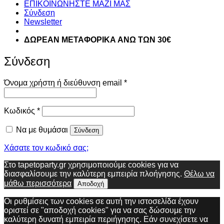
ΕΠΙΚΟΙΝΩΝΗΣΤΕ ΜΑΖΙ ΜΑΣ
Σύνδεση
Newsletter
ΔΩΡΕΑΝ ΜΕΤΑΦΟΡΙΚΑ ΑΝΩ ΤΩΝ 30€
Σύνδεση
Απαιτείται
Όνομα χρήστη ή διεύθυνση email
*
Απαιτείται
Κωδικός
*
Να με θυμάσαι
Σύνδεση
Χάσατε τον κωδικό σας;
Στο tapetoparty.gr χρησιμοποιούμε cookies για να
διασφαλίσουμε την καλύτερη εμπειρία πλοήγησης.
Θέλω να
μάθω περισσότερα
Αποδοχή
Οι ρυθμίσεις των cookies σε αυτή την ιστοσελίδα έχουν
οριστεί σε "αποδοχή cookies" για να σας δώσουμε την
καλύτερη δυνατή εμπειρία περιήγησης. Εάν συνεχίσετε να