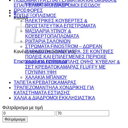
ΠΟΔΟΜΑΚΤΡΑ ΕΠΑΓΓΕΛΜΑΤΙΚΑ ΚΑΙ ΟΙΚΙΑΚΑ &
Επιστροφή στο κατάστημα
ΕΠΑΓΓΕΛΜΑΤΙΚΟΙ ΔΙΑΔΡΟΜΟΙ ΕΙΣΟΔΟΥ
ΠΡΟΣΦΟΡΕΣ
0
ΣΠΙΤΙ ΕΞΟΠΛΙΣΜΟΣ
Καλάθι
ΗΛΕΚΤΡΙΚΕΣ ΚΟΥΒΕΡΤΕΣ &
ΠΡΟΣΤΑΤΕΥΤΙΚΑ ΕΠΙΣΤΡΩΜΑΤΑ
ΜΑΞΙΛΑΡΙΑ ΥΠΝΟΥ &
ΚΟΥΒΕΡΤΟΠΑΠΛΩΜΑΤΑ
ΡΙΧΤΑΡΙΑ ΣΑΛΟΝΙΩΝ
ΣΤΡΩΜΑΤΑ FINOSTROM – ΔΩΡΕΑΝ
ΠΑΡΑΔΟΣΗ ΣΤΗΝ ΠΑΤΡΑ, ΣΕ ΚΟΝΤΙΝΕΣ
Κανένα προϊόν στο καλάθι σας.
ΠΟΛΕΙΣ ΚΑΙ ΕΠΙΛΕΓΜΕΝΕΣ ΠΕΡΙΟΧΕ
Επιστροφή στο κατάστημα
ΧΑΛΑΚΙΑ ΓΟΥΝΑ ΔΙΠΛΗΣ ΟΨΗΣ 'ΚΥΒΕΛΗ' &
ΣΕΤ ΚΡΕΒΑΤΟΚΑΜΑΡΑΣ FLUFFY ΜΕ
ΓΟΥΝΙΝΗ ΥΦΗ
ΧΑΛΑΚΙΑ ΜΠΑΝΙΟΥ
ΤΑΠΕΤΑ ΚΡΕΒΑΤΟΚΑΜΑΡΑΣ
ΤΡΑΠΕΖΟΜΑΝΤΗΛΑ ΧΟΝΔΡΙΚΗΣ ΓΙΑ
ΚΑΤΑΣΤΗΜΑΤΑ ΕΣΤΙΑΣΗΣ
ΧΑΛΙΑ & ΔΙΑΔΡΟΜΟΙ ΕΚΚΛΗΣΙΑΣΤΙΚΑ
Φιλτράρισμα με τιμή
Ελάχιστη
Μέγιστη
τιμή
τιμή
Φιλτράρισμα