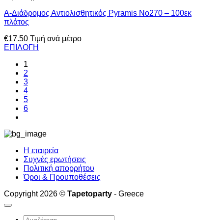
Α-Διάδρομος Αντιολισθητικός Pyramis No270 – 100εκ
πλάτος
€
17.50
Τιμή ανά μέτρο
ΕΠΙΛΟΓΗ
1
2
3
4
5
6
Η εταιρεία
Συχνές ερωτήσεις
Πολιτική απορρήτου
Όροι & Προυποθέσεις
Copyright 2026 ©
Tapetoparty
- Greece
Αναζήτηση