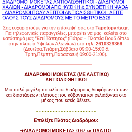
ΔΙΑΔΡΟΜΟΙ ΜΟΚΕΤΑΣ ΑΝΤΙΟΛΙΣΘΗΤΙΚΟΙ - ΔΙΑΔΡΟΜΟΙ
ΧΑΛΙΩΝ - ΔΙΑΔΡΟΜΟΙ ΑΠΟ ΦΥΣΙΚΗ & ΣΥΝΘΕΤΙΚΗ ΨΑΘΑ
- ΔΙΑΔΡΟΜΟΙ ΠΟΛΥ ΛΕΠΤΟΙ ΑΝΤΙΟΛΙΣΘΗΤΙΚΟΙ - ΔΕΙΤΕ
ΟΛΟΥΣ ΤΟΥΣ ΔΙΑΔΡΟΜΟΥΣ ΜΕ ΤΟ ΜΕΤΡΟ ΕΔΩ!
Σας ευχαριστούμε για την επίσκεψή σας στο
Tapetoparty.gr
.
Για τηλεφωνικές παραγγελίες, μπορείτε να μας καλείτε στο
κατάστημά μας ”
Επί Τάπητος
” (Πάτρα – Πλατεία Βουδ δίπλα
στην πλατεία Υψηλών Αλωνίων) στο
τηλ: 2610329366
.
(Δευτέρα,Τετάρτη,Σάββατο 09:00-15:00 &
Τρίτη,Πέμπτη,Παρασκευή 09:00-21:00).
———————————
ΔΙΑΔΡΟΜΟΙ ΜΟΚΕΤΑΣ (ΜΕ ΛΑΣΤΙΧΟ)
ΑΝΤΙΟΛΙΣΘΗΤΙΚΟΙ
Μια πολύ μεγάλη ποικιλία σε διαδρόμους διαφόρων τύπων
και διαστάσεων πλάτους που κόβονται και ρελιάζονται στο
μήκος που εσείς θέλετε.
…………………………………
Επιλέξτε Πλάτος Διαδρόμου:
➜ΔΙΑΔΡΟΜΟΙ ΜΟΚΕΤΑΣ 0.67 εκ ΠΛΑΤΟΣ