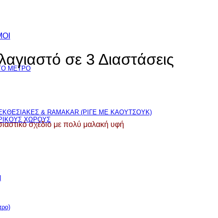
ΜΟΙ
αγιαστό σε 3 Διαστάσεις
TO ΜΕΤΡΟ
ΚΘΕΣΙΑΚΕΣ & RAMAKAR (ΡΙΓΕ ΜΕ ΚΑΟΥΤΣΟΥΚ)
ΕΡΙΚΟΥΣ ΧΩΡΟΥΣ
ησιαστικό σχέδιο με πολύ μαλακή υφή
Ν
ρο)