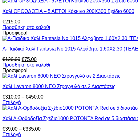
was:
τιμή
προϊόντος
€230.00.
είναι:
Χαλί ΟΡΘΟΔΟΞΙΑ – 5 ΑΕΤΟΙ Κόκκινο 200Χ300 Σχέδιο 6000
€155.00.
€
215.00
Προσθήκη στο καλάθι
Προσφορά!
Α-Παιδικό Χαλί Fantasia Νο 1015 Αλφάβητο 1.60Χ2.30 (Τ
Original
Η
€
120.00
€
75.00
price
τρέχουσα
Προσθήκη στο καλάθι
was:
τιμή
Προσφορά!
€120.00.
είναι:
€75.00.
Χαλί Lavaron 8000 NEO Στρογγυλό σε 2 Διαστάσεις
Price
€
310.00
–
€
450.00
range:
Επιλογή
Αυτό
€310.00
το
through
Χαλί Α-Ορθοδοξία Σχέδιο1000 ΡΟΤΟΝΤΑ Red σε 5 διαστάσει
προϊόν
€450.00
έχει
Price
€
39.00
–
€
335.00
πολλαπλές
range:
Επιλογή
παραλλαγές.