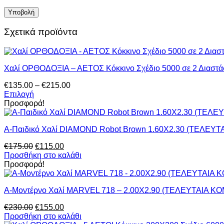
Σχετικά προϊόντα
Χαλί ΟΡΘΟΔΟΞΙΑ – ΑΕΤΟΣ Κόκκινο Σχέδιο 5000 σε 2 Διαστά
Price
€
135.00
–
€
215.00
range:
Επιλογή
Αυτό
€135.00
Προσφορά!
το
through
προϊόν
€215.00
Α-Παιδικό Χαλί DIAMOND Robot Brown 1.60X2.30 (ΤΕΛΕΥ
έχει
πολλαπλές
Original
Η
€
175.00
€
115.00
παραλλαγές.
price
τρέχουσα
Προσθήκη στο καλάθι
Οι
was:
τιμή
Προσφορά!
επιλογές
€175.00.
είναι:
μπορούν
€115.00.
να
Α-Μοντέρνο Χαλί MARVEL 718 – 2.00Χ2.90 (ΤΕΛΕΥΤΑΙΑ Κ
επιλεγούν
στη
Original
Η
€
230.00
€
155.00
σελίδα
price
τρέχουσα
Προσθήκη στο καλάθι
του