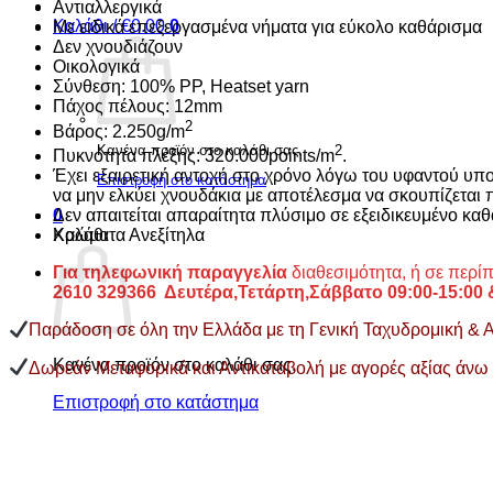
Αντιαλλεργικά
Καλάθι /
€
0.00
0
Με ειδικά επεξεργασμένα νήματα για εύκολο καθάρισμα
Δεν χνουδιάζουν
Οικολογικά
Σύνθεση: 100% PP, Heatset yarn
Πάχος πέλους: 12mm
2
Βάρος: 2.250g/m
Κανένα προϊόν στο καλάθι σας.
2
Πυκνότητα πλέξης: 320.000points/m
.
Έχει εξαιρετική αντοχή στο χρόνο λόγω του υφαντού υποσ
Επιστροφή στο κατάστημα
να μην ελκύει χνουδάκια με αποτέλεσμα να σκουπίζεται 
Δεν απαιτείται απαραίτητα πλύσιμο σε εξειδικευμένο κα
0
Χρώματα Ανεξίτηλα
Καλάθι
Για τηλεφωνική παραγγελία
διαθεσιμότητα, ή σε περ
2610 329366 Δευτέρα,Τετάρτη,Σάββατο 09:00-15:00
Παράδοση σε όλη την Ελλάδα με τη Γενική Ταχυδρομική & Αντ
Κανένα προϊόν στο καλάθι σας.
Δωρεάν Μεταφορικά και Αντικαταβολή με αγορές αξίας άνω
Επιστροφή στο κατάστημα