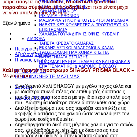
μέτρα εισάγετε τις διαστάσεις
στα αντίστοιχα πεδία
ΣΤΗΝ ΠΑΤΡΑ, ΣΕ ΚΟΝΤΙΝΕΣ ΠΟΛΕΙΣ ΚΑΙ
ΕΠΙΛΕΓΜΕΝΕΣ ΠΕΡΙΟΧΕ
παρακάτω σύμφωνα με τις οδηγίες
και περιμένετε μέχρι
ΧΑΛΑΚΙΑ ΜΠΑΝΙΟΥ
να γίνει υπολογισμός της τιμής:
ΡΙΧΤΑΡΙΑ ΣΑΛΟΝΙΩΝ
ΜΑΞΙΛΑΡΙΑ ΥΠΝΟΥ & ΚΟΥΒΕΡΤΟΠΑΠΛΩΜΑΤΑ
Εξαντλημένο
ΗΛΕΚΤΡΙΚΕΣ ΚΟΥΒΕΡΤΕΣ & ΠΡΟΣΤΑΤΕΥΤΙΚΑ
ΕΠΙΣΤΡΩΜΑΤΑ
ΧΑΛΑΚΙΑ ΓΟΥΝΑ ΔΙΠΛΗΣ ΟΨΗΣ ‘ΚΥΒΕΛΗ’
ΔΙΑΦΟΡΑ
ΤΑΠΕΤΑ ΚΡΕΒΑΤΟΚΑΜΑΡΑΣ
ΕΚΚΛΗΣΙΑΣΤΙΚΟΙ ΔΙΑΔΡΟΜΟΙ & ΧΑΛΙΑ
Περιγραφή
ΤΡΑΠΕΖΟΜΑΝΤΗΛΑ ΧΟΝΔΡΙΚΗΣ ΓΙΑ
Αξιολογήσεις (0)
ΚΑΤΑΣΤΗΜΑΤΑ ΕΣΤΙΑΣΗΣ
Πίνακας τιμών
ΠΟΔΟΜΑΚΤΡΑ ΕΠΑΓΓΕΛΜΑΤΙΚΑ ΚΑΙ ΟΙΚΙΑΚΑ &
ΕΠΑΓΓΕΛΜΑΤΙΚΟΙ ΔΙΑΔΡΟΜΟΙ ΕΙΣΟΔΟΥ
Χαλί με Υφαντό Υπόστρωμα SHAGGY PRISMA BLACK –
ΠΡΟΣΦΟΡΕΣ
Με το μέτρο
ΕΠΙΚΟΙΝΩΝΗΣΤΕ ΜΑΖΙ ΜΑΣ
Ένα Υφαντό Χαλί SHAGGY με μεγάλο πάχος αλλά και
Σύνδεση
με ιδιαίτερα πυκνό πέλος σε επιθυμητές διαστάσεις
που θα σας εντυπωσιάσει με την ιδιαίτερα απαλή υφή
Καλάθι /
€
0.00
0
του.
Δώστε μία ιδιαίτερη πινελιά στον κάθε σας χώρο.
Διαλέξτε το χρώμα που σας ταιριάζει και επιλέξτε τις
ακριβείς διαστάσεις του χαλιού ώστε να καλύψετε τον
χώρο που εσείς επιθυμείτε.
Δημιουργήστε το δικό σας μέγεθος χαλιού για το σαλόνι
σας, είτε διαδρόμους, είτε Σετ με διαστάσεις που
Κανένα προϊόν στο καλάθι σας.
ταιριάζουν με ακρίβεια στην κρεβατοκάμαρά σας,