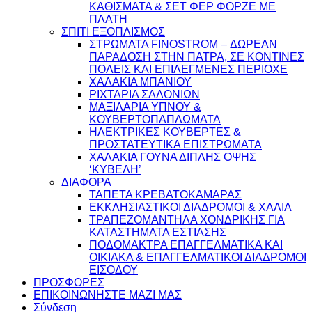
ΚΑΘΙΣΜΑΤΑ & ΣΕΤ ΦΕΡ ΦΟΡΖΕ ΜΕ
ΠΛΑΤΗ
ΣΠΙΤΙ ΕΞΟΠΛΙΣΜΟΣ
ΣΤΡΩΜΑΤΑ FINOSTROM – ΔΩΡΕΑΝ
ΠΑΡΑΔΟΣΗ ΣΤΗΝ ΠΑΤΡΑ, ΣΕ ΚΟΝΤΙΝΕΣ
ΠΟΛΕΙΣ ΚΑΙ ΕΠΙΛΕΓΜΕΝΕΣ ΠΕΡΙΟΧΕ
ΧΑΛΑΚΙΑ ΜΠΑΝΙΟΥ
ΡΙΧΤΑΡΙΑ ΣΑΛΟΝΙΩΝ
ΜΑΞΙΛΑΡΙΑ ΥΠΝΟΥ &
ΚΟΥΒΕΡΤΟΠΑΠΛΩΜΑΤΑ
ΗΛΕΚΤΡΙΚΕΣ ΚΟΥΒΕΡΤΕΣ &
ΠΡΟΣΤΑΤΕΥΤΙΚΑ ΕΠΙΣΤΡΩΜΑΤΑ
ΧΑΛΑΚΙΑ ΓΟΥΝΑ ΔΙΠΛΗΣ ΟΨΗΣ
‘ΚΥΒΕΛΗ’
ΔΙΑΦΟΡΑ
ΤΑΠΕΤΑ ΚΡΕΒΑΤΟΚΑΜΑΡΑΣ
ΕΚΚΛΗΣΙΑΣΤΙΚΟΙ ΔΙΑΔΡΟΜΟΙ & ΧΑΛΙΑ
ΤΡΑΠΕΖΟΜΑΝΤΗΛΑ ΧΟΝΔΡΙΚΗΣ ΓΙΑ
ΚΑΤΑΣΤΗΜΑΤΑ ΕΣΤΙΑΣΗΣ
ΠΟΔΟΜΑΚΤΡΑ ΕΠΑΓΓΕΛΜΑΤΙΚΑ ΚΑΙ
ΟΙΚΙΑΚΑ & ΕΠΑΓΓΕΛΜΑΤΙΚΟΙ ΔΙΑΔΡΟΜΟΙ
ΕΙΣΟΔΟΥ
ΠΡΟΣΦΟΡΕΣ
ΕΠΙΚΟΙΝΩΝΗΣΤΕ ΜΑΖΙ ΜΑΣ
Σύνδεση