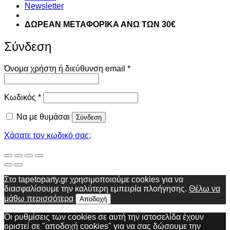
Newsletter
ΔΩΡΕΑΝ ΜΕΤΑΦΟΡΙΚΑ ΑΝΩ ΤΩΝ 30€
Σύνδεση
Απαιτείται
Όνομα χρήστη ή διεύθυνση email
*
Απαιτείται
Κωδικός
*
Να με θυμάσαι
Σύνδεση
Χάσατε τον κωδικό σας;
Στο tapetoparty.gr χρησιμοποιούμε cookies για να
διασφαλίσουμε την καλύτερη εμπειρία πλοήγησης.
Θέλω να
μάθω περισσότερα
Αποδοχή
Οι ρυθμίσεις των cookies σε αυτή την ιστοσελίδα έχουν
οριστεί σε "αποδοχή cookies" για να σας δώσουμε την