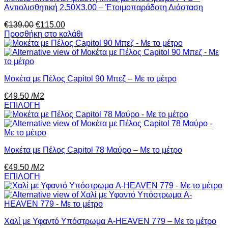
Αντιολισθητική 2.50Χ3.00 – Έτοιμοπαράδοτη Διάσταση
Original
Η
€
139.00
€
115.00
price
τρέχουσα
Προσθήκη στο καλάθι
was:
τιμή
€139.00.
είναι:
€115.00.
Μοκέτα με Πέλος Capitol 90 Μπεζ – Με το μέτρο
€
49.50
/Μ2
ΕΠΙΛΟΓΗ
Μοκέτα με Πέλος Capitol 78 Μαύρο – Με το μέτρο
€
49.50
/Μ2
ΕΠΙΛΟΓΗ
Χαλί με Υφαντό Υπόστρωμα A-HEAVEN 779 – Με το μέτρο