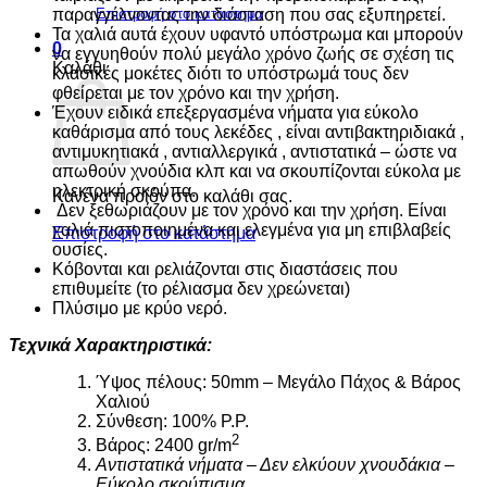
παραγγέλνοντας την διάσταση που σας εξυπηρετεί.
Επιστροφή στο κατάστημα
Τα χαλιά αυτά έχουν υφαντό υπόστρωμα και μπορούν
0
να εγγυηθούν πολύ μεγάλο χρόνο ζωής σε σχέση τις
Καλάθι
κλασικές μοκέτες διότι το υπόστρωμά τους δεν
φθείρεται με τον χρόνο και την χρήση.
Έχουν ειδικά επεξεργασμένα νήματα για εύκολο
καθάρισμα από τους λεκέδες , είναι αντιβακτηριδιακά ,
αντιμυκητιακά , αντιαλλεργικά , αντιστατικά – ώστε να
απωθούν χνούδια κλπ και να σκουπίζονται εύκολα με
ηλεκτρική σκούπα.
Κανένα προϊόν στο καλάθι σας.
Δεν ξεθωριάζουν με τον χρόνο και την χρήση. Είναι
χαλιά πιστοποιημένα και ελεγμένα για μη επιβλαβείς
Επιστροφή στο κατάστημα
ουσίες.
Κόβονται και ρελιάζονται στις διαστάσεις που
επιθυμείτε (το ρέλιασμα δεν χρεώνεται)
Πλύσιμο με κρύο νερό.
Τεχν
ικά Χαρακτηριστικά:
Ύψος πέλους: 50mm – Μεγάλο Πάχος & Βάρος
Χαλιού
Σύνθεση: 100% P.P.
2
Βάρος: 2400 gr/m
Αντιστατικά νήματα – Δεν ελκύουν χνουδάκια –
Εύκολο σκούπισμα.