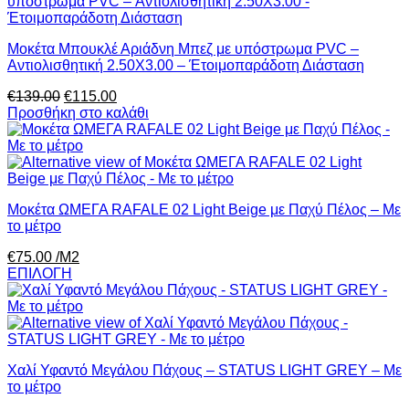
Μοκέτα Μπουκλέ Αριάδνη Μπεζ με υπόστρωμα PVC –
Αντιολισθητική 2.50Χ3.00 – Έτοιμοπαράδοτη Διάσταση
Original
Η
€
139.00
€
115.00
price
τρέχουσα
Προσθήκη στο καλάθι
was:
τιμή
€139.00.
είναι:
€115.00.
Μοκέτα ΩΜΕΓΑ RAFALE 02 Light Beige με Παχύ Πέλος – Με
το μέτρο
€
75.00
/Μ2
ΕΠΙΛΟΓΗ
Χαλί Υφαντό Μεγάλου Πάχους – STATUS LIGHT GREY – Με
το μέτρο