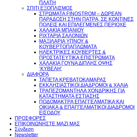
ΠΛΑΤΗ
ΣΠΙΤΙ ΕΞΟΠΛΙΣΜΟΣ
ΣΤΡΩΜΑΤΑ FINOSTROM – ΔΩΡΕΑΝ
ΠΑΡΑΔΟΣΗ ΣΤΗΝ ΠΑΤΡΑ, ΣΕ ΚΟΝΤΙΝΕΣ
ΠΟΛΕΙΣ ΚΑΙ ΕΠΙΛΕΓΜΕΝΕΣ ΠΕΡΙΟΧΕ
ΧΑΛΑΚΙΑ ΜΠΑΝΙΟΥ
ΡΙΧΤΑΡΙΑ ΣΑΛΟΝΙΩΝ
ΜΑΞΙΛΑΡΙΑ ΥΠΝΟΥ &
ΚΟΥΒΕΡΤΟΠΑΠΛΩΜΑΤΑ
ΗΛΕΚΤΡΙΚΕΣ ΚΟΥΒΕΡΤΕΣ &
ΠΡΟΣΤΑΤΕΥΤΙΚΑ ΕΠΙΣΤΡΩΜΑΤΑ
ΧΑΛΑΚΙΑ ΓΟΥΝΑ ΔΙΠΛΗΣ ΟΨΗΣ
‘ΚΥΒΕΛΗ’
ΔΙΑΦΟΡΑ
ΤΑΠΕΤΑ ΚΡΕΒΑΤΟΚΑΜΑΡΑΣ
ΕΚΚΛΗΣΙΑΣΤΙΚΟΙ ΔΙΑΔΡΟΜΟΙ & ΧΑΛΙΑ
ΤΡΑΠΕΖΟΜΑΝΤΗΛΑ ΧΟΝΔΡΙΚΗΣ ΓΙΑ
ΚΑΤΑΣΤΗΜΑΤΑ ΕΣΤΙΑΣΗΣ
ΠΟΔΟΜΑΚΤΡΑ ΕΠΑΓΓΕΛΜΑΤΙΚΑ ΚΑΙ
ΟΙΚΙΑΚΑ & ΕΠΑΓΓΕΛΜΑΤΙΚΟΙ ΔΙΑΔΡΟΜΟΙ
ΕΙΣΟΔΟΥ
ΠΡΟΣΦΟΡΕΣ
ΕΠΙΚΟΙΝΩΝΗΣΤΕ ΜΑΖΙ ΜΑΣ
Σύνδεση
Newsletter