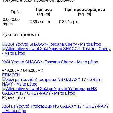
Τρέχοντα πίνακα Τιμολόγηση προϊόντος
Τιμή ανά
Τιμή προσφοράς ανά
Τιμές
(sq_m)
(sq_m)
0,00-0,00
€ 39 / sq_m
€ 35 / sq_m
sq_m
Σχετικά προϊόντα
Χαλί Υφαντό SHAGGY- Toscana Cherry – Με το μέτρο
€
49.00
/Μ2
€
45.00
/Μ2
ΕΠΙΛΟΓΗ
Εξαντλημένο
Χαλί με Υφαντό Υπόστρωμα NS GALAXY 177 GREY-NAVY
– Με το μέτρο