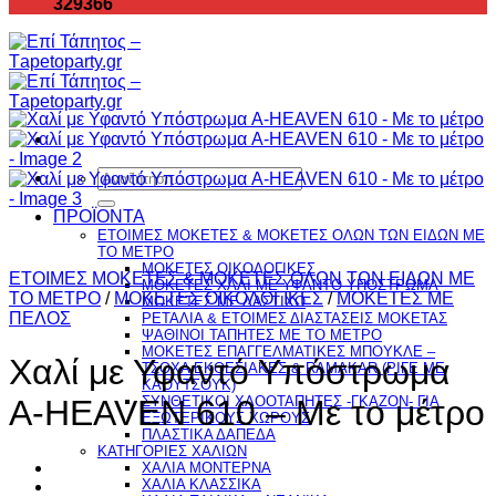
329366
Αναζήτηση
για:
ΠΡΟΪΟΝΤΑ
ΕΤΟΙΜΕΣ ΜΟΚΕΤΕΣ & ΜΟΚΕΤΕΣ ΟΛΩΝ ΤΩΝ ΕΙΔΩΝ ME
TO ΜΕΤΡΟ
ΜΟΚΕΤΕΣ ΟΙΚΟΛΟΓΙΚΕΣ
ΕΤΟΙΜΕΣ ΜΟΚΕΤΕΣ & ΜΟΚΕΤΕΣ ΟΛΩΝ ΤΩΝ ΕΙΔΩΝ ME
ΜΟΚΕΤΕΣ ΧΑΛΙ ΜΕ ΥΦΑΝΤΟ ΥΠΟΣΤΡΩΜΑ
TO ΜΕΤΡΟ
/
ΜΟΚΕΤΕΣ ΟΙΚΟΛΟΓΙΚΕΣ
/
ΜΟΚΕΤΕΣ ΜΕ
ΜΟΚΕΤΕΣ ΜΕ ΛΑΣΤΙΧΟ
ΠΕΛΟΣ
ΡΕΤΑΛΙΑ & ΕΤΟΙΜΕΣ ΔΙΑΣΤΑΣΕΙΣ ΜΟΚΕΤΑΣ
ΨΑΘINΟΙ ΤΑΠΗΤΕΣ ΜΕ ΤΟ ΜΕΤΡΟ
ΜΟΚΕΤΕΣ ΕΠΑΓΓΕΛΜΑΤΙΚΕΣ ΜΠΟΥΚΛΕ –
Χαλί με Υφαντό Υπόστρωμα
ΤΣΟΧΑ ΕΚΘΕΣΙΑΚΕΣ & RAMAKAR (ΡΙΓΕ ΜΕ
ΚΑΟΥΤΣΟΥΚ)
ΣΥΝΘΕΤΙΚΟΙ ΧΛΟΟΤΑΠΗΤΕΣ -ΓΚΑΖΟΝ- ΓΙΑ
A-HEAVEN 610 – Με το μέτρο
ΕΞΩΤΕΡΙΚΟΥΣ ΧΩΡΟΥΣ
ΠΛΑΣΤΙΚΑ ΔΑΠΕΔΑ
ΚΑΤΗΓΟΡΙΕΣ ΧΑΛΙΩΝ
ΧΑΛΙΑ ΜΟΝΤΕΡΝΑ
ΧΑΛΙΑ ΚΛΑΣΣΙΚΑ