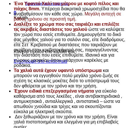
Ένα Υφαντό Χαλί του μέτρου με κοφτό πέλος και
Επιστροφή στο κατάστημα
πάχος 8mm.
Υπέροχα διακριτικά χρωμοσχέδια που θα
0
αναβαθμίσουν τον κάθε σας χώρο.
Μεγάλη αντοχή σε
Καλάθι
βάθος χρόνου
σε προσιτή τιμή.
Διαλέξτε το χρώμα που σας ταιριάζει και επιλέξτε
τις ακριβείς διαστάσεις του χαλιού
ώστε να καλύψετε
τον χώρο που εσείς επιθυμείτε. Δημιουργήστε το δικό
σας μέγεθος χαλιού για το σαλόνι σας, είτε διαδρόμους,
είτε Σετ Κρεβατιού με διαστάσεις που ταιριάζουν με
ακρίβεια στην κρεβατοκάμαρά σας, παραγγέλνοντας
Κανένα προϊόν στο καλάθι σας.
την διάσταση που εσείς επιθυμείτε. Ιδανικό και για
χώρους γραφείου όπου υπάρχουν καρέκλες με
Επιστροφή στο κατάστημα
ροδάκια.
Τα χαλιά αυτά έχουν υφαντό υπόστρωμα
και
μπορούν να εγγυηθούν πολύ μεγάλο χρόνο ζωής σε
σχέση τις κλασικές μοκέτες διότι το υπόστρωμά τους
δεν φθείρεται με τον χρόνο και την χρήση.
Έχουν ειδικά επεξεργασμένα νήματα
για εύκολο
καθάρισμα από τους λεκέδες , είναι αντιβακτηριδιακά ,
αντιμυκητιακά , αντιαλλεργικά , αντιστατικά – ώστε να
απωθούν χνούδια και τρίχες και να σκουπίζονται
εύκολα με ηλεκτρική σκούπα.
Δεν ξεθωριάζουν με τον χρόνο και την χρήση. Είναι
χαλιά πιστοποιημένα και ελεγμένα για μη επιβλαβείς
ουσίες.