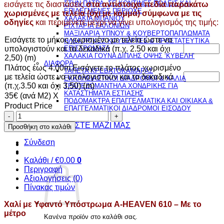
ΣΤΗΝ ΠΑΤΡΑ, ΣΕ ΚΟΝΤΙΝΕΣ ΠΟΛΕΙΣ ΚΑΙ
εισάγετε τις διαστάσεις
στα αντίστοιχα πεδία παρακάτω
ΕΠΙΛΕΓΜΕΝΕΣ ΠΕΡΙΟΧΕ
χωρισμένες με τελεία (όχι με κόμμα) σύμφωνα με τις
ΧΑΛΑΚΙΑ ΜΠΑΝΙΟΥ
οδηγίες
και περιμένετε μέχρι να γίνει υπολογισμός της τιμής:
ΡΙΧΤΑΡΙΑ ΣΑΛΟΝΙΩΝ
ΜΑΞΙΛΑΡΙΑ ΥΠΝΟΥ & ΚΟΥΒΕΡΤΟΠΑΠΛΩΜΑΤΑ
Εισάγετε το μήκος χωρισμένο με τελεία ώστε να
ΗΛΕΚΤΡΙΚΕΣ ΚΟΥΒΕΡΤΕΣ & ΠΡΟΣΤΑΤΕΥΤΙΚΑ
υπολογιστούν και τα δεκαδικά (π.χ. 2.50 και όχι
ΕΠΙΣΤΡΩΜΑΤΑ
ΧΑΛΑΚΙΑ ΓΟΥΝΑ ΔΙΠΛΗΣ ΟΨΗΣ ‘ΚΥΒΕΛΗ’
2,50) (m)
ΔΙΑΦΟΡΑ
Πλάτος έως 4.00m.Εισάγετε το πλάτος χωρισμένο
ΤΑΠΕΤΑ ΚΡΕΒΑΤΟΚΑΜΑΡΑΣ
με τελεία ώστε να υπολογιστούν και τα δεκαδικά
ΕΚΚΛΗΣΙΑΣΤΙΚΟΙ ΔΙΑΔΡΟΜΟΙ & ΧΑΛΙΑ
(π.χ.3.50 και όχι 3,50) (m)
ΤΡΑΠΕΖΟΜΑΝΤΗΛΑ ΧΟΝΔΡΙΚΗΣ ΓΙΑ
ΚΑΤΑΣΤΗΜΑΤΑ ΕΣΤΙΑΣΗΣ
35€ (ανά Μ2) Χ
ΠΟΔΟΜΑΚΤΡΑ ΕΠΑΓΓΕΛΜΑΤΙΚΑ ΚΑΙ ΟΙΚΙΑΚΑ &
Product Price
ΕΠΑΓΓΕΛΜΑΤΙΚΟΙ ΔΙΑΔΡΟΜΟΙ ΕΙΣΟΔΟΥ
Χαλί
ΠΡΟΣΦΟΡΕΣ
με
ΕΠΙΚΟΙΝΩΝΗΣΤΕ ΜΑΖΙ ΜΑΣ
Προσθήκη στο καλάθι
Υφαντό
Υπόστρωμα
Σύνδεση
A-
HEAVEN
Καλάθι /
€
0.00
0
610
Περιγραφή
-
Αξιολογήσεις (0)
Με
Πίνακας τιμών
το
Χαλί με Υφαντό Υπόστρωμα A-HEAVEN 610 – Με το
μέτρο
μέτρο
ποσότητα
Κανένα προϊόν στο καλάθι σας.