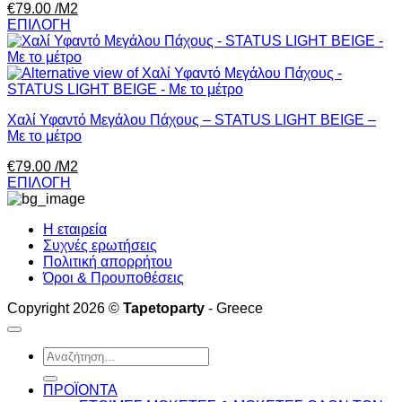
€
79.00
/Μ2
ΕΠΙΛΟΓΗ
Χαλί Υφαντό Μεγάλου Πάχους – STATUS LIGHT BEIGE –
Με το μέτρο
€
79.00
/Μ2
ΕΠΙΛΟΓΗ
Η εταιρεία
Συχνές ερωτήσεις
Πολιτική απορρήτου
Όροι & Προυποθέσεις
Copyright 2026 ©
Tapetoparty
- Greece
Αναζήτηση
για:
ΠΡΟΪΟΝΤΑ