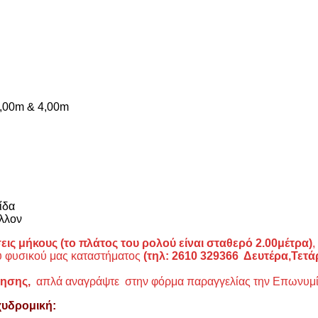
2,00m & 4,00m
ίδα
άλλον
ις μήκους (το πλάτος του ρολού είναι σταθερό 2.00μέτρα)
,
ου φυσικού μας καταστήματος
(τηλ: 2610 329366 Δευτέρα,Τετ
λησης,
απλά αναγράψτε στην φόρμα παραγγελίας την Επωνυμία 
χυδρομική: