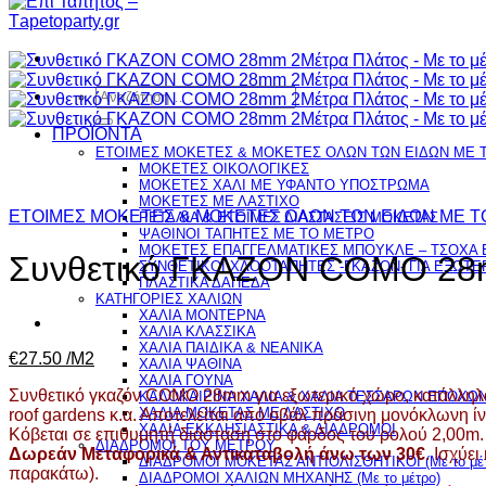
Αναζήτηση
για:
ΠΡΟΪΟΝΤΑ
ΕΤΟΙΜΕΣ ΜΟΚΕΤΕΣ & ΜΟΚΕΤΕΣ ΟΛΩΝ ΤΩΝ ΕΙΔΩΝ ME 
ΜΟΚΕΤΕΣ ΟΙΚΟΛΟΓΙΚΕΣ
ΜΟΚΕΤΕΣ ΧΑΛΙ ΜΕ ΥΦΑΝΤΟ ΥΠΟΣΤΡΩΜΑ
ΜΟΚΕΤΕΣ ΜΕ ΛΑΣΤΙΧΟ
ΕΤΟΙΜΕΣ ΜΟΚΕΤΕΣ & ΜΟΚΕΤΕΣ ΟΛΩΝ ΤΩΝ ΕΙΔΩΝ ME T
ΡΕΤΑΛΙΑ & ΕΤΟΙΜΕΣ ΔΙΑΣΤΑΣΕΙΣ ΜΟΚΕΤΑΣ
ΨΑΘINΟΙ ΤΑΠΗΤΕΣ ΜΕ ΤΟ ΜΕΤΡΟ
ΜΟΚΕΤΕΣ ΕΠΑΓΓΕΛΜΑΤΙΚΕΣ ΜΠΟΥΚΛΕ – ΤΣΟΧΑ Ε
Συνθετικό ΓΚΑΖΟΝ COMO 28m
ΣΥΝΘΕΤΙΚΟΙ ΧΛΟΟΤΑΠΗΤΕΣ -ΓΚΑΖΟΝ- ΓΙΑ ΕΞΩΤ
ΠΛΑΣΤΙΚΑ ΔΑΠΕΔΑ
ΚΑΤΗΓΟΡΙΕΣ ΧΑΛΙΩΝ
ΧΑΛΙΑ ΜΟΝΤΕΡΝΑ
ΧΑΛΙΑ ΚΛΑΣΣΙΚΑ
ΧΑΛΙΑ ΠΑΙΔΙΚΑ & ΝΕΑΝΙΚΑ
€
27.50
/Μ2
ΧΑΛΙΑ ΨΑΘΙΝΑ
ΧΑΛΙΑ ΓΟΥΝΑ
Συνθετικό γκαζόν COMO 28mm για εξωτερικό χώρο, κατάλληλο 
ΚΑΛΟΚΑΙΡΙΝΑ ΧΑΛΙΑ & ΧΑΛΙΑ ΤΕΣΣΑΡΩΝ ΕΠΟΧΩ
ΧΑΛΙΑ ΜΟΚΕΤΑΣ ΜΕ ΛΑΣΤΙΧΟ
roof gardens κ.α. Αποτελείται από οβάλ πράσινη μονόκλωνη 
ΧΑΛΙΑ ΕΚΚΛΗΣΙΑΣΤΙΚΑ & ΔΙΑΔΡΟΜΟΙ
Κόβεται σε επιθυμητή διάσταση στο φάρδος του ρολού 2,00m.
ΔΙΑΔΡΟΜΟΙ ΤΟΥ ΜΕΤΡΟΥ
Δωρεάν Μεταφορικά & Αντικαταβολή άνω των 30€
. Ισχύει
ΔΙΑΔΡΟΜΟΙ ΜΟΚΕΤΑΣ ΑΝΤΙΟΛΙΣΘΗΤΙΚΟΙ (Με το μέτ
παρακάτω).
ΔΙΑΔΡΟΜΟΙ ΧΑΛΙΩΝ ΜΗΧΑΝΗΣ (Με το μέτρο)