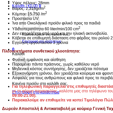
Υψος πέλους: 28mm
Καλάθι /
€
0.00
0
2
Βάρος: 2.318gr/m
2
Kόμποι: 15.750 /m
Προστασία UV
Ίνα απο Οικολογικό προϊόν φιλικό προς τα παιδιά
2
Υδατοπερατότητα 60 liter/min/100 cm
Δεν επηρεάζεται από νερό και την ηλιακή ακτινοβολία.
Κανένα προϊόν στο καλάθι σας.
Κόβεται σε επιθυμητή διάσταση στο φάρδος του ρολού 
Επιστροφή στο κατάστημα
Εγγύηση εργοστασίου 3 χρόνια
0
Πλεονεκτήματα συνθετικού χλοοτάπητα:
Καλάθι
Φυσική εμφάνιση και αίσθηση
Παραμένει πάντα πράσινος, χωρίς καθόλου νερό
Μηδενικό κόστος συντήρησης, δεν χρειάζεται πότισμα
Εξοικονόμηση χρόνου, δεν χρειάζεται κούρεμα και φροντ
Ασφαλές για τους ανθρώπους και φιλικό προς το περιβ
Κανένα προϊόν στο καλάθι σας.
Για τηλεφωνική παραγγελία στις επιθυμητές διαστάσε
με τη φόρμα παραγγελίας, καλέστε μας στο τηλέφωνο τ
Επιστροφή στο κατάστημα
09:00-21:00).
Παρακαλούμε αν επιθυμείτε να κοπεί Τιμολόγιο Πώ
Δωρεάν Αποστολή & Αντικαταβολή με κούριερ Γενική Τα