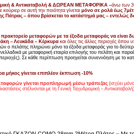
μική & Αντικαταβολή
& ΔΩΡΕΑΝ ΜΕΤΑΦΟΡΙΚΑ –
άνω των 30
 κούριερ σε αυτή την ποιότητα γίνεται
μόνο σε ρολά έως 7μέ
ς Πάτρας – όπου βρίσκεται το κατάστημά μας – εντελώς δω
 πρακτορείο μεταφορών με τα έξοδα μεταφοράς να είναι δ
θάκη – Λευκάδα – Κέρκυρα
και όλες τις άλλες περιοχές όπου 
ών ο πελάτης πληρώνει μόνο τα έξοδα μεταφοράς για το δεύτε
νελλαδικά με μεταφορική εταιρία επιλογής του πελάτη και παρα
εριοχές). Σε κάθε περίπτωση προηγείται συνεννόηση με το κατ
ρα μήκος γίνεται επιπλέον έκπτωση -10%
μεταφορών γίνεται προπληρωμή μέσω τράπεζας
(ισχύει μόν
ιαστάσεις στέλνονται με τη Γενική Ταχυδρομική – Αντικαταβολή)
υνθετικό ΓΚΑΖΟΝ COMO 28mm 2Μέτρα Πλάτος – Με το