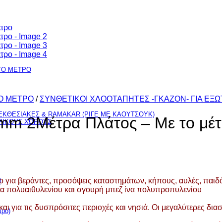
TO ΜΕΤΡΟ
O ΜΕΤΡΟ
/
ΣΥΝΘΕΤΙΚΟΙ ΧΛΟΟΤΑΠΗΤΕΣ -ΓΚΑΖΟΝ- ΓΙΑ ΕΞ
ΚΘΕΣΙΑΚΕΣ & RAMAKAR (ΡΙΓΕ ΜΕ ΚΑΟΥΤΣΟΥΚ)
m 2Μέτρα Πλάτος – Με το μέ
ΕΡΙΚΟΥΣ ΧΩΡΟΥΣ
για βεράντες, προσόψεις καταστημάτων, κήπους, αυλές, παιδό
Ν
ίνα πολυαιθυλενίου και σγουρή μπεζ ίνα πολυπροπυλενίου
 και για τις δυσπρόσιτες περιοχές και νησιά.
Οι μεγαλύτερες δια
ρο)