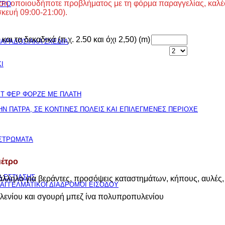
ση οποιουδήποτε προβλήματος με τη φόρμα παραγγελίας, καλέ
ΤΡΟ
κευή 09:00-21:00).
ι τα δεκαδικά (π.χ. 2.50 και όχι 2,50) (m)
ΑΡΑΔΟΣΙΑΚΑ ΣΧΕΔΙΑ
Ι
ΕΤ ΦΕΡ ΦΟΡΖΕ ΜΕ ΠΛΑΤΗ
Ν ΠΑΤΡΑ, ΣΕ ΚΟΝΤΙΝΕΣ ΠΟΛΕΙΣ ΚΑΙ ΕΠΙΛΕΓΜΕΝΕΣ ΠΕΡΙΟΧΕ
ΙΣΤΡΩΜΑΤΑ
μέτρο
 ΕΣΤΙΑΣΗΣ
λληλο για βεράντες, προσόψεις καταστημάτων, κήπους, αυλές,
ΠΑΓΓΕΛΜΑΤΙΚΟΙ ΔΙΑΔΡΟΜΟΙ ΕΙΣΟΔΟΥ
λενίου και σγουρή μπεζ ίνα πολυπροπυλενίου