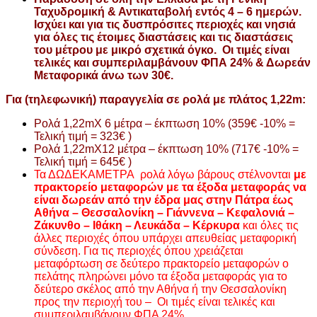
Ταχυδρομική & Αντικαταβολή εντός 4 – 6 ημερών.
Ισχύει και για τις δυσπρόσιτες περιοχές και νησιά
για όλες τις έτοιμες διαστάσεις και τις διαστάσεις
του μέτρου με μικρό σχετικά όγκο. Οι τιμές είναι
τελικές και συμπεριλαμβάνουν ΦΠΑ 24% &
Δωρεάν
Μεταφορικά άνω των 30€.
Για (τηλεφωνική) παραγγελία σε ρολά με πλάτος 1,22m:
Ρολά 1,22mX 6 μέτρα – έκπτωση 10% (359€ -10% =
Τελική τιμή = 323€ )
Ρολά 1,22mX12 μέτρα – έκπτωση 10% (717€ -10% =
Τελική τιμή = 645€ )
Τα ΔΩΔΕΚΑΜΕΤΡΑ ρολά λόγω βάρους στέλνονται
με
πρακτορείο μεταφορών με τα έξοδα μεταφοράς να
είναι δωρεάν από την έδρα μας στην Πάτρα έως
Αθήνα – Θεσσαλονίκη – Γιάννενα – Κεφαλονιά –
Ζάκυνθο – Ιθάκη – Λευκάδα – Κέρκυρα
και όλες τις
άλλες περιοχές όπου υπάρχει απευθείας μεταφορική
σύνδεση. Για τις περιοχές όπου χρειάζεται
μεταφόρτωση σε δεύτερο πρακτορείο μεταφορών ο
πελάτης πληρώνει μόνο τα έξοδα μεταφοράς για το
δεύτερο σκέλος από την Αθήνα ή την Θεσσαλονίκη
προς την περιοχή του – Οι τιμές είναι τελικές και
συμπεριλαμβάνουν ΦΠΑ 24%.