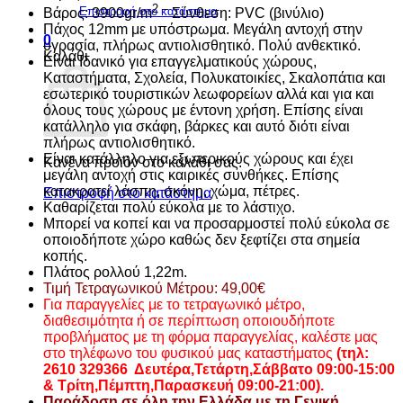
2 –
Επιστροφή στο κατάστημα
Βάρος: 3900gr/m
Σύνθεση: PVC (βινύλιο)
Πάχος 12mm με υπόστρωμα. Μεγάλη αντοχή στην
0
υγρασία, πλήρως αντιολισθητικό. Πολύ ανθεκτικό.
Καλάθι
Είναι Ιδανικό για επαγγελματικούς χώρους,
Καταστήματα, Σχολεία, Πολυκατοικίες, Σκαλοπάτια και
εσωτερικό τουριστικών λεωφορείων αλλά και για και
όλους τους χώρους με έντονη χρήση. Επίσης είναι
κατάλληλο για σκάφη, βάρκες και αυτό διότι είναι
πλήρως αντιολισθητικό.
Είναι κατάλληλο για εξωτερικούς χώρους και έχει
Κανένα προϊόν στο καλάθι σας.
μεγάλη αντοχή στις καιρικές συνθήκες. Επίσης
κατακρατεί λάσπη, σκόνη, χώμα, πέτρες.
Επιστροφή στο κατάστημα
Καθαρίζεται πολύ εύκολα με το λάστιχο.
Μπορεί να κοπεί και να προσαρμοστεί πολύ εύκολα σε
οποιοδήποτε χώρο καθώς δεν ξεφτίζει στα σημεία
κοπής.
Πλάτος ρολλού 1,22m.
Τιμή Τετραγωνικού Μέτρου: 49,00€
Για παραγγελίες με το τετραγωνικό μέτρο,
διαθεσιμότητα ή σε περίπτωση οποιουδήποτε
προβλήματος με τη φόρμα παραγγελίας, καλέστε μας
στο τηλέφωνο του φυσικού μας καταστήματος
(τηλ:
2610 329366 Δευτέρα,Τετάρτη,Σάββατο 09:00-15:00
&
Τρίτη,Πέμπτη,Παρασκευή 09:00-21:00).
Παράδοση σε όλη την Ελλάδα με τη Γενική