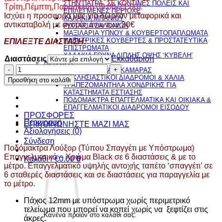
ΣΤΗΝ ΠΑΤΡΑ, ΣΕ ΚΟΝΤΙΝΕΣ ΠΟΛΕΙΣ ΚΑΙ
Τρίτη,Πέμπτη,Παρασκευή 09:00-21:00).
ΕΠΙΛΕΓΜΕΝΕΣ ΠΕΡΙΟΧΕ
Ισχύει η προσφορά μας για δωρεάν μεταφορικά και
ΧΑΛΑΚΙΑ ΜΠΑΝΙΟΥ
αντικαταβολή με αγορές άνω των 30€
ΡΙΧΤΑΡΙΑ ΣΑΛΟΝΙΩΝ
ΜΑΞΙΛΑΡΙΑ ΥΠΝΟΥ & ΚΟΥΒΕΡΤΟΠΑΠΛΩΜΑΤΑ
ΗΛΕΚΤΡΙΚΕΣ ΚΟΥΒΕΡΤΕΣ & ΠΡΟΣΤΑΤΕΥΤΙΚΑ
ΕΠΙΛΕΞΤΕ ΔΙΑΣΤΑΣΗ:
ΕΠΙΣΤΡΩΜΑΤΑ
ΧΑΛΑΚΙΑ ΓΟΥΝΑ ΔΙΠΛΗΣ ΟΨΗΣ ‘ΚΥΒΕΛΗ’
Διαστάσεις
Εκκαθάριση
ΔΙΑΦΟΡΑ
Ποδόμακτρα
ΤΑΠΕΤΑ ΚΡΕΒΑΤΟΚΑΜΑΡΑΣ
Λούξορ
ΕΚΚΛΗΣΙΑΣΤΙΚΟΙ ΔΙΑΔΡΟΜΟΙ & ΧΑΛΙΑ
Προσθήκη στο καλάθι
ΤΡΑΠΕΖΟΜΑΝΤΗΛΑ ΧΟΝΔΡΙΚΗΣ ΓΙΑ
(Τύπου
ΚΑΤΑΣΤΗΜΑΤΑ ΕΣΤΙΑΣΗΣ
Σπαγγέτι
ΠΟΔΟΜΑΚΤΡΑ ΕΠΑΓΓΕΛΜΑΤΙΚΑ ΚΑΙ ΟΙΚΙΑΚΑ &
με
ΕΠΑΓΓΕΛΜΑΤΙΚΟΙ ΔΙΑΔΡΟΜΟΙ ΕΙΣΟΔΟΥ
Υπόστρωμα)
ΠΡΟΣΦΟΡΕΣ
Επαγγελματικό
Περιγραφή
ΕΠΙΚΟΙΝΩΝΗΣΤΕ ΜΑΖΙ ΜΑΣ
-
Αξιολογήσεις (0)
Χρώμα
Σύνδεση
Ποδόμακτρα Λούξορ (Τύπου Σπαγγέτι με Υπόστρωμα)
Black
Επαγγελματικό – Χρώμα Black σε 6 διαστάσεις & με το
σε
Καλάθι /
€
0.00
0
μέτρο. Επαγγελματικό υψηλής αντοχής ταπέτο ‘σπαγγέτι’ σε
6
6 σταθερές διαστάσεις και σε διαστάσεις για παραγγελία με
διαστάσεις
το μέτρο.
&
με
Πάχος 12mm με υπόστρωμα χωρίς περιμετρικό
το
τελείωμα που μπορεί να κοπεί χωρίς να ξεφτίζει στις
μέτρο
Κανένα προϊόν στο καλάθι σας.
άκρες
.
ποσότητα