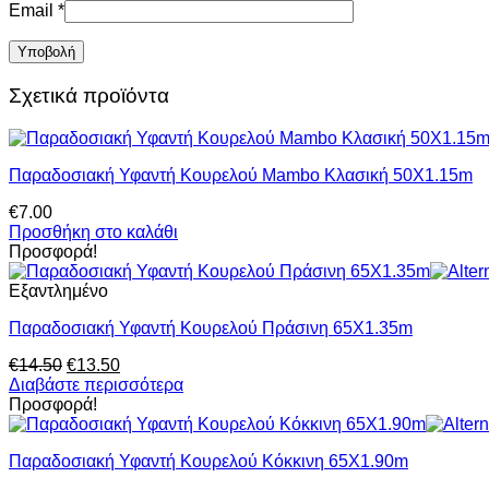
Email
*
Σχετικά προϊόντα
Παραδοσιακή Υφαντή Κουρελού Mambo Κλασική 50X1.15m
€
7.00
Προσθήκη στο καλάθι
Προσφορά!
Εξαντλημένο
Παραδοσιακή Υφαντή Κουρελού Πράσινη 65X1.35m
Original
Η
€
14.50
€
13.50
price
τρέχουσα
Διαβάστε περισσότερα
was:
τιμή
Προσφορά!
€14.50.
είναι:
€13.50.
Παραδοσιακή Υφαντή Κουρελού Κόκκινη 65X1.90m