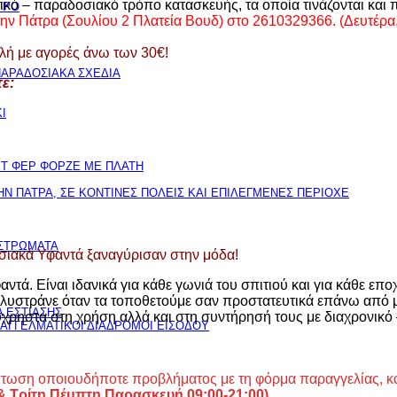
ικό – παραδοσιακό τρόπο κατασκευής, τα οποία τινάζονται και 
ΤΡΟ
την Πάτρα (Σουλίου 2 Πλατεία Βουδ) στο 2610329366. (Δευτέρ
ολή με αγορές άνω των 30€!
ΑΡΑΔΟΣΙΑΚΑ ΣΧΕΔΙΑ
ε:
Ι
ΕΤ ΦΕΡ ΦΟΡΖΕ ΜΕ ΠΛΑΤΗ
Ν ΠΑΤΡΑ, ΣΕ ΚΟΝΤΙΝΕΣ ΠΟΛΕΙΣ ΚΑΙ ΕΠΙΛΕΓΜΕΝΕΣ ΠΕΡΙΟΧΕ
ΙΣΤΡΩΜΑΤΑ
ιακά Υφαντά ξαναγύρισαν στην μόδα!
ά. Είναι ιδανικά για κάθε γωνιά του σπιτιού και για κάθε εποχή
γλυστράνε όταν τα τοποθετούμε σαν προστατευτικά επάνω από μο
 ΕΣΤΙΑΣΗΣ
 εύχρηστα στη χρήση αλλά και στη συντήρησή τους με διαχρονικό
ΠΑΓΓΕΛΜΑΤΙΚΟΙ ΔΙΑΔΡΟΜΟΙ ΕΙΣΟΔΟΥ
ίπτωση οποιουδήποτε προβλήματος με τη φόρμα παραγγελίας, κ
 &
Τρίτη,Πέμπτη,Παρασκευή 09:00-21:00).