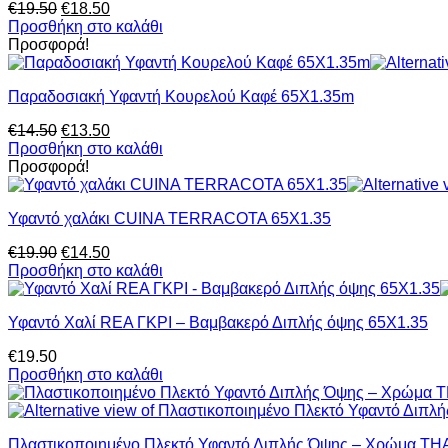
Original
Η
€
19.50
€
18.50
price
τρέχουσα
Προσθήκη στο καλάθι
was:
τιμή
Προσφορά!
€19.50.
είναι:
€18.50.
Παραδοσιακή Υφαντή Κουρελού Καφέ 65X1.35m
Original
Η
€
14.50
€
13.50
price
τρέχουσα
Προσθήκη στο καλάθι
was:
τιμή
Προσφορά!
€14.50.
είναι:
€13.50.
Υφαντό χαλάκι CUINA TERRACOTA 65Χ1.35
Original
Η
€
19.90
€
14.50
price
τρέχουσα
Προσθήκη στο καλάθι
was:
τιμή
€19.90.
είναι:
Υφαντό Χαλί REA ΓΚΡΙ – Βαμβακερό Διπλής όψης 65Χ1.35
€14.50.
€
19.50
Προσθήκη στο καλάθι
Πλαστικοποιημένο Πλεκτό Υφαντό Διπλής Όψης – Χρώμα TH