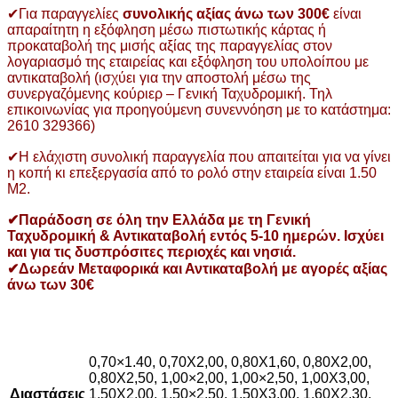
✔Για παραγγελίες
συνολικής αξίας άνω των 300€
είναι
απαραίτητη η εξόφληση μέσω πιστωτικής κάρτας ή
προκαταβολή της μισής αξίας της παραγγελίας στον
λογαριασμό της εταιρείας και εξόφληση του υπολοίπου με
αντικαταβολή (ισχύει για την αποστολή μέσω της
συνεργαζόμενης κούριερ – Γενική Ταχυδρομική. Τηλ
επικοινωνίας για προηγούμενη συνεννόηση με το κατάστημα:
2610 329366)
✔Η ελάχιστη συνολική παραγγελία που απαιτείται για να γίνει
η κοπή κι επεξεργασία από το ρολό στην εταιρεία είναι 1.50
Μ2.
✔Παράδοση σε όλη την Ελλάδα με τη Γενική
Ταχυδρομική & Αντικαταβολή εντός 5-10 ημερών. Ισχύει
και για τις δυσπρόσιτες περιοχές και νησιά.
✔Δωρεάν Μεταφορικά και Αντικαταβολή με αγορές αξίας
άνω των 30€
0,70×1.40, 0,70X2,00, 0,80X1,60, 0,80X2,00,
0,80X2,50, 1,00×2,00, 1,00×2,50, 1,00X3,00,
Διαστάσεις
1,50X2,00, 1,50×2,50, 1,50X3,00, 1.60Χ2.30,