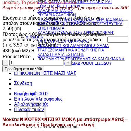
ΣΤΗΝ ΠΑΤΡΑ, ΣΕ ΚΟΝΤΙΝΕΣ ΠΟΛΕΙΣ ΚΑΙ
μοκέτας. Το ρέλιασμα δεν χρεώνεται.
ΕΠΙΛΕΓΜΕΝΕΣ ΠΕΡΙΟΧΕ
Δωρεάν μεταφορικά και αντικαταβολή με αγορές άνω των 30€
ΧΑΛΑΚΙΑ ΜΠΑΝΙΟΥ
ΡΙΧΤΑΡΙΑ ΣΑΛΟΝΙΩΝ
Εισάγετε το μήκος χωρισμένο με τελεία ώστε να
ΜΑΞΙΛΑΡΙΑ ΥΠΝΟΥ & ΚΟΥΒΕΡΤΟΠΑΠΛΩΜΑΤΑ
υπολογιστούν και τα δεκαδικά (π.χ. 2.50 και όχι
ΗΛΕΚΤΡΙΚΕΣ ΚΟΥΒΕΡΤΕΣ & ΠΡΟΣΤΑΤΕΥΤΙΚΑ
2,50) (m)
ΕΠΙΣΤΡΩΜΑΤΑ
ΧΑΛΑΚΙΑ ΓΟΥΝΑ ΔΙΠΛΗΣ ΟΨΗΣ ‘ΚΥΒΕΛΗ’
Πλάτος έως 4.00m.Εισάγετε το πλάτος χωρισμένο
ΔΙΑΦΟΡΑ
με τελεία ώστε να υπολογιστούν και τα δεκαδικά
ΤΑΠΕΤΑ ΚΡΕΒΑΤΟΚΑΜΑΡΑΣ
(π.χ. 3.50 και όχι 3,50) (m)
ΕΚΚΛΗΣΙΑΣΤΙΚΟΙ ΔΙΑΔΡΟΜΟΙ & ΧΑΛΙΑ
ΤΡΑΠΕΖΟΜΑΝΤΗΛΑ ΧΟΝΔΡΙΚΗΣ ΓΙΑ
43€ (ανά Μ2) Χ
ΚΑΤΑΣΤΗΜΑΤΑ ΕΣΤΙΑΣΗΣ
Product Price
ΠΟΔΟΜΑΚΤΡΑ ΕΠΑΓΓΕΛΜΑΤΙΚΑ ΚΑΙ ΟΙΚΙΑΚΑ &
Μοκέτα
ΕΠΑΓΓΕΛΜΑΤΙΚΟΙ ΔΙΑΔΡΟΜΟΙ ΕΙΣΟΔΟΥ
ΝIKOTEX
ΠΡΟΣΦΟΡΕΣ
Προσθήκη στο καλάθι
ΦΙΤΖΙ
ΕΠΙΚΟΙΝΩΝΗΣΤΕ ΜΑΖΙ ΜΑΣ
97
MOKA
Σύνδεση
με
υπόστρωμα
Περιγραφή
Καλάθι /
€
0.00
0
Λάτεξ
Επιπλέον πληροφορίες
-
Αξιολογήσεις (0)
Αντιολισθητικό
Πίνακας τιμών
ή
Μοκέτα ΝIKOTEX ΦΙΤΖΙ 97 MOKA με υπόστρωμα Λάτεξ –
Οικολογικό
Αντιολισθητικό ή Οικολογικό κατ΄ επιλογή
κατ΄
Κανένα προϊόν στο καλάθι σας.
επιλογή