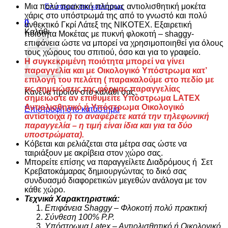
Μια πολύ πρακτική πλήρως αντιολισθητική μοκέτα
Επιστροφή στο κατάστημα
ποσότητα
χάρις στο υπόστρωμά της από το γνωστό και πολύ
0
ανθεκτικό Γκρί Λάτεξ της NIKOTEX. Εξαιρετική
Καλάθι
ποιότητα Μοκέτας με πυκνή φλοκοτή – shaggy-
επιφάνεια ώστε να μπορεί να χρησιμοποιηθεί για όλους
τους χώρους του σπιτιού, όσο και για το γραφείo.
Η συγκεκριμένη ποιότητα μπορεί να γίνει
παραγγελία και με Οικολογικό Υπόστρωμα κατ’
επιλογή του πελάτη ( παρακαλούμε στο πεδίο με
τις σημειώσεις της φόρμας παραγγελίας
Κανένα προϊόν στο καλάθι σας.
σημειώστε αν επιθυμείτε Υπόστρωμα LATEX
Αντιολισθητικό ή Υπόστρωμα Οικολογικό
Επιστροφή στο κατάστημα
αντίστοιχα
ή το αναφέρετε κατά την τηλεφωνική
παραγγελία – η τιμή είναι ίδια και για τα δύο
υποστρώματα).
Κόβεται και ρελιάζεται στα μέτρα σας ώστε να
ταιριάξουν με ακρίβεια στον χώρο σας.
Μπορείτε επίσης να παραγγείλετε Διαδρόμους ή Σετ
Κρεβατοκάμαρας δημιουργώντας το δικό σας
συνδυασμό διαφορετικών μεγεθών ανάλογα με τον
κάθε χώρο.
Τεχνικά Χαρακτηριστικά:
Επιφάνεια Shaggy – Φλοκοτή πολύ πρακτική
Σύνθεση 100% P.P.
Υπόστρωμα Latex – Aντιολισθητικό ή Οικολογικό