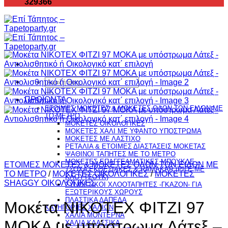
329366
Αναζήτηση
για:
ΠΡΟΪΟΝΤΑ
ΕΤΟΙΜΕΣ ΜΟΚΕΤΕΣ & ΜΟΚΕΤΕΣ ΟΛΩΝ ΤΩΝ ΕΙΔΩΝ ME
TO ΜΕΤΡΟ
ΜΟΚΕΤΕΣ ΟΙΚΟΛΟΓΙΚΕΣ
ΜΟΚΕΤΕΣ ΧΑΛΙ ΜΕ ΥΦΑΝΤΟ ΥΠΟΣΤΡΩΜΑ
ΜΟΚΕΤΕΣ ΜΕ ΛΑΣΤΙΧΟ
ΡΕΤΑΛΙΑ & ΕΤΟΙΜΕΣ ΔΙΑΣΤΑΣΕΙΣ ΜΟΚΕΤΑΣ
ΨΑΘINΟΙ ΤΑΠΗΤΕΣ ΜΕ ΤΟ ΜΕΤΡΟ
ΜΟΚΕΤΕΣ ΕΠΑΓΓΕΛΜΑΤΙΚΕΣ ΜΠΟΥΚΛΕ –
ΕΤΟΙΜΕΣ ΜΟΚΕΤΕΣ & ΜΟΚΕΤΕΣ ΟΛΩΝ ΤΩΝ ΕΙΔΩΝ ME
ΤΣΟΧΑ ΕΚΘΕΣΙΑΚΕΣ & RAMAKAR (ΡΙΓΕ ΜΕ
TO ΜΕΤΡΟ
/
ΜΟΚΕΤΕΣ ΟΙΚΟΛΟΓΙΚΕΣ
/
ΜΟΚΕΤΕΣ
ΚΑΟΥΤΣΟΥΚ)
SHAGGY OΙΚΟΛΟΓΙΚΕΣ
ΣΥΝΘΕΤΙΚΟΙ ΧΛΟΟΤΑΠΗΤΕΣ -ΓΚΑΖΟΝ- ΓΙΑ
ΕΞΩΤΕΡΙΚΟΥΣ ΧΩΡΟΥΣ
ΠΛΑΣΤΙΚΑ ΔΑΠΕΔΑ
Μοκέτα ΝIKOTEX ΦΙΤΖΙ 97
ΚΑΤΗΓΟΡΙΕΣ ΧΑΛΙΩΝ
ΧΑΛΙΑ ΜΟΝΤΕΡΝΑ
MOKA με υπόστρωμα Λάτεξ –
ΧΑΛΙΑ ΚΛΑΣΣΙΚΑ