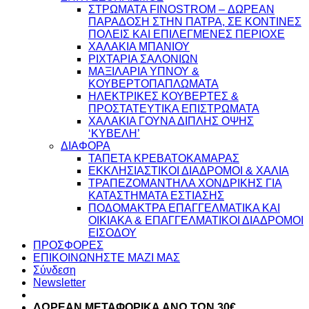
ΣΤΡΩΜΑΤΑ FINOSTROM – ΔΩΡΕΑΝ
ΠΑΡΑΔΟΣΗ ΣΤΗΝ ΠΑΤΡΑ, ΣΕ ΚΟΝΤΙΝΕΣ
ΠΟΛΕΙΣ ΚΑΙ ΕΠΙΛΕΓΜΕΝΕΣ ΠΕΡΙΟΧΕ
ΧΑΛΑΚΙΑ ΜΠΑΝΙΟΥ
ΡΙΧΤΑΡΙΑ ΣΑΛΟΝΙΩΝ
ΜΑΞΙΛΑΡΙΑ ΥΠΝΟΥ &
ΚΟΥΒΕΡΤΟΠΑΠΛΩΜΑΤΑ
ΗΛΕΚΤΡΙΚΕΣ ΚΟΥΒΕΡΤΕΣ &
ΠΡΟΣΤΑΤΕΥΤΙΚΑ ΕΠΙΣΤΡΩΜΑΤΑ
ΧΑΛΑΚΙΑ ΓΟΥΝΑ ΔΙΠΛΗΣ ΟΨΗΣ
‘ΚΥΒΕΛΗ’
ΔΙΑΦΟΡΑ
ΤΑΠΕΤΑ ΚΡΕΒΑΤΟΚΑΜΑΡΑΣ
ΕΚΚΛΗΣΙΑΣΤΙΚΟΙ ΔΙΑΔΡΟΜΟΙ & ΧΑΛΙΑ
ΤΡΑΠΕΖΟΜΑΝΤΗΛΑ ΧΟΝΔΡΙΚΗΣ ΓΙΑ
ΚΑΤΑΣΤΗΜΑΤΑ ΕΣΤΙΑΣΗΣ
ΠΟΔΟΜΑΚΤΡΑ ΕΠΑΓΓΕΛΜΑΤΙΚΑ ΚΑΙ
ΟΙΚΙΑΚΑ & ΕΠΑΓΓΕΛΜΑΤΙΚΟΙ ΔΙΑΔΡΟΜΟΙ
ΕΙΣΟΔΟΥ
ΠΡΟΣΦΟΡΕΣ
ΕΠΙΚΟΙΝΩΝΗΣΤΕ ΜΑΖΙ ΜΑΣ
Σύνδεση
Newsletter
ΔΩΡΕΑΝ ΜΕΤΑΦΟΡΙΚΑ ΑΝΩ ΤΩΝ 30€