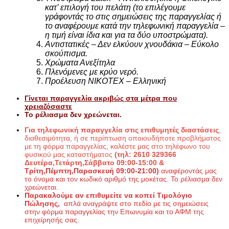
κατ’ επιλογή του πελάτη (το επιλέγουμε
γράφοντάς το στις σημειώσεις της παραγγελίας ή
το αναφέρουμε κατά την τηλεφωνική παραγγελία –
η τιμή είναι ίδια και για τα δύο υποστρώματα).
Αντιστατικές – Δεν ελκύουν χνουδάκια – Εύκολο
σκούπισμα.
Χρώματα Ανεξίτηλα
Πλενόμενες με κρύο νερό.
Προέλευση NIKOTEX – Ελληνική
Γίνεται παραγγελία
ακριβώς στα μέτρα που
χρειαζόσαστε
Το ρέλιασμα δεν χρεώνεται.
Για τηλεφωνική παραγγελία στις επιθυμητές διαστάσεις
,
διαθεσιμότητα, ή σε περίπτωση οποιουδήποτε προβλήματος
με τη φόρμα παραγγελίας, καλέστε μας στο τηλέφωνο του
φυσικού μας καταστήματος
(τηλ: 2610 329366
Δευτέρα,Τετάρτη,Σάββατο 09:00-15:00 &
Τρίτη,Πέμπτη,Παρασκευή 09:00-21:00)
αναφέροντάς μας
το όνομα και τον κωδικό αριθμό της μοκέτας. Το ρέλιασμα δεν
χρεώνεται.
Παρακαλούμε αν επιθυμείτε να κοπεί Τιμολόγιο
Πώλησης,
απλά αναγράψτε στο πεδίο με τις σημειώσεις
στην φόρμα παραγγελίας την Επωνυμία και το ΑΦΜ της
επιχείρησής σας.