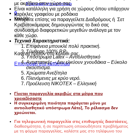
με ακρίβεια στον χώρο σας.
Επιστροφή στο κατάστημα
Είναι κατάλληλη για χρήση σε χώρους όπου υπάρχουν
0
καρέκλες γραφείου με ροδάκια
Καλάθι
Μπορείτε επίσης να παραγγείλετε Διαδρόμους ή Σετ
Κρεβατοκάμαρας δημιουργώντας το δικό σας
συνδυασμό διαφορετικών μεγεθών ανάλογα με τον
κάθε χώρο.
Τεχνικά Χαρακτηριστικά:
Επιφάνεια μπουκλέ πολύ πρακτική.
Σύνθεση 100% P.P.
Κανένα προϊόν στο καλάθι σας.
Υπόστρωμα Latex – Aντιολισθητικό
Αντιστατικές – Δεν ελκύουν χνουδάκια – Εύκολο
Επιστροφή στο κατάστημα
σκούπισμα.
Χρώματα Ανεξίτηλα
Πλενόμενες με κρύο νερό.
Προέλευση NIKOTEX – Ελληνική
Γίνεται παραγγελία
ακριβώς στα μέτρα που
χρειαζόσαστε
Η συγκεκριμένη ποιότητα παράγεται μόνο με
αντιολισθητικό υπόστρωμα Λάτεξ. Το ρέλιασμα δεν
χρεώνεται.
Για τηλεφωνική παραγγελία στις επιθυμητές διαστάσεις
,
διαθεσιμότητα, ή σε περίπτωση οποιουδήποτε προβλήματος
με τη φόρμα παραγγελίας, καλέστε μας στο τηλέφωνο του