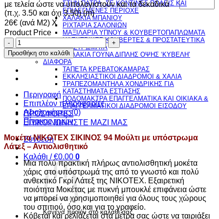
ΣΤΗΝ ΠΑΤΡΑ, ΣΕ ΚΟΝΤΙΝΕΣ ΠΟΛΕΙΣ ΚΑΙ
με τελεία ώστε να υπολογιστούν και τα δεκαδικά
ΕΠΙΛΕΓΜΕΝΕΣ ΠΕΡΙΟΧΕ
(π.χ. 3.50 και όχι 3,50) (m)
ΧΑΛΑΚΙΑ ΜΠΑΝΙΟΥ
26€ (ανά Μ2) Χ
ΡΙΧΤΑΡΙΑ ΣΑΛΟΝΙΩΝ
Product Price
ΜΑΞΙΛΑΡΙΑ ΥΠΝΟΥ & ΚΟΥΒΕΡΤΟΠΑΠΛΩΜΑΤΑ
ΗΛΕΚΤΡΙΚΕΣ ΚΟΥΒΕΡΤΕΣ & ΠΡΟΣΤΑΤΕΥΤΙΚΑ
Μοκέτα
ΕΠΙΣΤΡΩΜΑΤΑ
ΝIKOTEX
Προσθήκη στο καλάθι
ΧΑΛΑΚΙΑ ΓΟΥΝΑ ΔΙΠΛΗΣ ΟΨΗΣ ‘ΚΥΒΕΛΗ’
ΣΙΚΙΝΟΣ
ΔΙΑΦΟΡΑ
94
ΤΑΠΕΤΑ ΚΡΕΒΑΤΟΚΑΜΑΡΑΣ
Μούλτι
ΕΚΚΛΗΣΙΑΣΤΙΚΟΙ ΔΙΑΔΡΟΜΟΙ & ΧΑΛΙΑ
ΤΡΑΠΕΖΟΜΑΝΤΗΛΑ ΧΟΝΔΡΙΚΗΣ ΓΙΑ
με
ΚΑΤΑΣΤΗΜΑΤΑ ΕΣΤΙΑΣΗΣ
υπόστρωμα
Περιγραφή
ΠΟΔΟΜΑΚΤΡΑ ΕΠΑΓΓΕΛΜΑΤΙΚΑ ΚΑΙ ΟΙΚΙΑΚΑ &
Λάτεξ
Επιπλέον πληροφορίες
ΕΠΑΓΓΕΛΜΑΤΙΚΟΙ ΔΙΑΔΡΟΜΟΙ ΕΙΣΟΔΟΥ
-
Αξιολογήσεις (0)
ΠΡΟΣΦΟΡΕΣ
Αντιολισθητικό
Πίνακας τιμών
ΕΠΙΚΟΙΝΩΝΗΣΤΕ ΜΑΖΙ ΜΑΣ
ποσότητα
Μοκέτα ΝIKOTEX ΣΙΚΙΝΟΣ 94 Μούλτι με υπόστρωμα
Σύνδεση
Λάτεξ – Αντιολισθητικό
Καλάθι /
€
0.00
0
Μια πολύ πρακτική πλήρως αντιολισθητική μοκέτα
χάρις στο υπόστρωμά της από το γνωστό και πολύ
ανθεκτικό Γκρί Λάτεξ της NIKOTEX. Εξαιρετική
ποιότητα Μοκέτας με πυκνή μπουκλέ επιφάνεια ώστε
να μπορεί να χρησιμοποιηθεί για όλους τους χώρους
του σπιτιού, όσο και για το γραφείo.
Κανένα προϊόν στο καλάθι σας.
Κόβεται και ρελιάζεται στα μέτρα σας ώστε να ταιριάξει