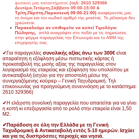
φυσικού μας καταστήματος
(τηλ: 2610 329366
Δευτέρα,Τετάρτη,Σάββατο 09:00-15:00 &
Τρίτη,Πέμπτη,Παρασκευή 09:00-21:00)
αναφέροντάς μας
το όνομα και τον κωδικό αριθμό της μοκέτας. Το ρέλιασμα δεν
χρεώνεται.
Παρακαλούμε αν επιθυμείτε να κοπεί Τιμολόγιο
Πώλησης,
απλά αναγράψτε στο πεδίο με τις σημειώσεις
στην φόρμα παραγγελίας την Επωνυμία και το ΑΦΜ της
επιχείρησής σας.
✔Για παραγγελίες
συνολικής αξίας άνω των 300€
είναι
απαραίτητη η εξόφληση μέσω πιστωτικής κάρτας ή
προκαταβολή της μισής αξίας της παραγγελίας στον
λογαριασμό της εταιρείας και εξόφληση του υπολοίπου με
αντικαταβολή (ισχύει για την αποστολή μέσω της
συνεργαζόμενης κούριερ – Γενική Ταχυδρομική. Τηλ
επικοινωνίας για προηγούμενη συνεννόηση με το κατάστημα:
2610 329366)
✔Η ελάχιστη συνολική παραγγελία που απαιτείται για να γίνει
η κοπή κι επεξεργασία από το ρολό στην εταιρεία είναι 1,50
Μ2.
✔Παράδοση σε όλη την Ελλάδα με τη Γενική
Ταχυδρομική & Αντικαταβολή εντός 5-10 ημερών. Ισχύει
και για τις δυσπρόσιτες περιοχές και νησιά.