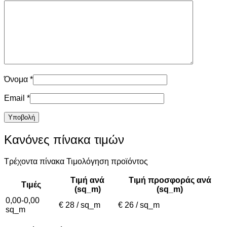
Όνομα
*
Email
*
Κανόνες πίνακα τιμών
Τρέχοντα πίνακα Τιμολόγηση προϊόντος
Τιμή ανά
Τιμή προσφοράς ανά
Τιμές
(sq_m)
(sq_m)
0,00-0,00
€ 28 / sq_m
€ 26 / sq_m
sq_m