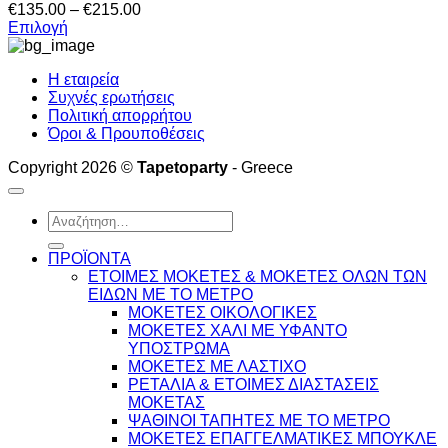
Price
€
135.00
–
€
215.00
Οι
range:
Επιλογή
επιλογές
Αυτό
€135.00
μπορούν
το
through
να
Η εταιρεία
προϊόν
€215.00
επιλεγούν
Συχνές ερωτήσεις
έχει
στη
Πολιτική απορρήτου
πολλαπλές
σελίδα
Όροι & Προυποθέσεις
παραλλαγές.
του
Οι
προϊόντος
Copyright 2026 ©
Tapetoparty
- Greece
επιλογές
μπορούν
να
Αναζήτηση
επιλεγούν
για:
στη
ΠΡΟΪΟΝΤΑ
σελίδα
ΕΤΟΙΜΕΣ ΜΟΚΕΤΕΣ & ΜΟΚΕΤΕΣ ΟΛΩΝ ΤΩΝ
του
ΕΙΔΩΝ ME TO ΜΕΤΡΟ
προϊόντος
ΜΟΚΕΤΕΣ ΟΙΚΟΛΟΓΙΚΕΣ
ΜΟΚΕΤΕΣ ΧΑΛΙ ΜΕ ΥΦΑΝΤΟ
ΥΠΟΣΤΡΩΜΑ
ΜΟΚΕΤΕΣ ΜΕ ΛΑΣΤΙΧΟ
ΡΕΤΑΛΙΑ & ΕΤΟΙΜΕΣ ΔΙΑΣΤΑΣΕΙΣ
ΜΟΚΕΤΑΣ
ΨΑΘINΟΙ ΤΑΠΗΤΕΣ ΜΕ ΤΟ ΜΕΤΡΟ
ΜΟΚΕΤΕΣ ΕΠΑΓΓΕΛΜΑΤΙΚΕΣ ΜΠΟΥΚΛΕ