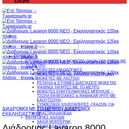
329366
Αναζήτηση
για:
ΠΡΟΪΟΝΤΑ
ΕΤΟΙΜΕΣ ΜΟΚΕΤΕΣ & ΜΟΚΕΤΕΣ ΟΛΩΝ ΤΩΝ ΕΙΔΩΝ ME
TO ΜΕΤΡΟ
ΜΟΚΕΤΕΣ ΟΙΚΟΛΟΓΙΚΕΣ
ΜΟΚΕΤΕΣ ΧΑΛΙ ΜΕ ΥΦΑΝΤΟ ΥΠΟΣΤΡΩΜΑ
ΜΟΚΕΤΕΣ ΜΕ ΛΑΣΤΙΧΟ
ΡΕΤΑΛΙΑ & ΕΤΟΙΜΕΣ ΔΙΑΣΤΑΣΕΙΣ ΜΟΚΕΤΑΣ
ΨΑΘINΟΙ ΤΑΠΗΤΕΣ ΜΕ ΤΟ ΜΕΤΡΟ
ΜΟΚΕΤΕΣ ΕΠΑΓΓΕΛΜΑΤΙΚΕΣ ΜΠΟΥΚΛΕ –
ΤΣΟΧΑ ΕΚΘΕΣΙΑΚΕΣ & RAMAKAR (ΡΙΓΕ ΜΕ
ΚΑΟΥΤΣΟΥΚ)
ΣΥΝΘΕΤΙΚΟΙ ΧΛΟΟΤΑΠΗΤΕΣ -ΓΚΑΖΟΝ- ΓΙΑ
ΔΙΑΔΡΟΜΟΙ ΜΕ ΤΟ ΜΕΤΡΟ
/
ΔΙΑΔΡΟΜΟΙ
ΕΞΩΤΕΡΙΚΟΥΣ ΧΩΡΟΥΣ
ΠΛΑΣΤΙΚΑ ΔΑΠΕΔΑ
ΕΚΚΛΗΣΙΑΣΤΙΚΟΙ
ΚΑΤΗΓΟΡΙΕΣ ΧΑΛΙΩΝ
ΧΑΛΙΑ ΜΟΝΤΕΡΝΑ
Διάδρομος Lavaron 8000
ΧΑΛΙΑ ΚΛΑΣΣΙΚΑ