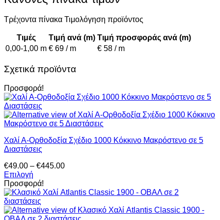
Τρέχοντα πίνακα Τιμολόγηση προϊόντος
Τιμές
Τιμή ανά (m)
Τιμή προσφοράς ανά (m)
0,00-1,00 m
€ 69 / m
€ 58 / m
Σχετικά προϊόντα
Προσφορά!
Χαλί Α-Ορθοδοξία Σχέδιο 1000 Κόκκινο Μακρόστενο σε 5
Διαστάσεις
Price
€
49.00
–
€
445.00
range:
Επιλογή
Αυτό
€49.00
Προσφορά!
το
through
προϊόν
€445.00
έχει
πολλαπλές