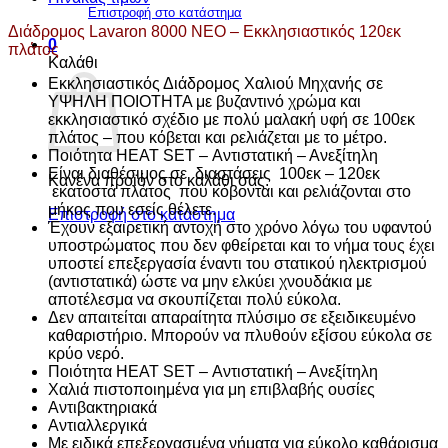
Επιστροφή στο κατάστημα
Διάδρομος Lavaron 8000 ΝΕΟ – Εκκλησιαστικός 120εκ
0
πλάτος
Καλάθι
Εκκλησιαστικός Διάδρομος Χαλιού Μηχανής σε
ΥΨΗΛΗ ΠΟΙΟΤΗΤΑ με βυζαντινό χρώμα και
εκκλησιαστικό σχέδιο με πολύ μαλακή υφή σε 100εκ
πλάτος – που κόβεται και ρελιάζεται με το μέτρο.
Ποιότητα HEAT SET – Αντιστατική – Ανεξίτηλη
Είναι διαθέσιμος σε διαστάσεις 100εκ – 120εκ
Κανένα προϊόν στο καλάθι σας.
εκατοστά πλάτος που κόβονται και ρελιάζονται στο
μήκος που εσείς θέλετε.
Επιστροφή στο κατάστημα
Έχουν εξαιρετική αντοχή στο χρόνο λόγω του υφαντού
υποστρώματος που δεν φθείρεται και το νήμα τους έχει
υποστεί επεξεργασία έναντι του στατικού ηλεκτρισμού
(αντιστατικά) ώστε να μην ελκύει χνουδάκια με
αποτέλεσμα να σκουπίζεται πολύ εύκολα.
Δεν απαιτείται απαραίτητα πλύσιμο σε εξειδικευμένο
καθαριστήριο. Μπορούν να πλυθούν εξίσου εύκολα σε
κρύο νερό.
Ποιότητα HEAT SET – Αντιστατική – Ανεξίτηλη
Χαλιά πιστοποιημένα για μη επιβλαβής ουσίες
Αντιβακτηριακά
Αντιαλλεργικά
Με ειδικά επεξεργασμένα νήματα για εύκολο καθάρισμα