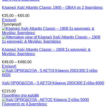
παραλλαγές.
Κλασικό Χαλί Atlantis Classic 1900 – ΟΒΑΛ σε 2 διαστάσεις
Οι
επιλογές
Price
€
35.00
–
€
65.00
μπορούν
range:
Επιλογή
να
Αυτό
€35.00
Προσφορά!
επιλεγούν
το
through
στη
προϊόν
€65.00
σελίδα
έχει
του
πολλαπλές
προϊόντος
παραλλαγές.
Κλασικό Χαλί Atlantis Classic – 1908 Σε κανονικές &
Οι
Μεγάλες διαστάσεις
επιλογές
μπορούν
Price
€
49.00
–
€
490.00
να
range:
Επιλογή
επιλεγούν
Αυτό
€49.00
στη
το
through
σελίδα
προϊόν
€490.00
του
Χαλί ΟΡΘΟΔΟΞΙΑ – 5 ΑΕΤΟΙ Κόκκινο 200Χ300 Σχέδιο 6000
έχει
προϊόντος
πολλαπλές
€
215.00
παραλλαγές.
Προσθήκη στο καλάθι
Οι
επιλογές
μπορούν