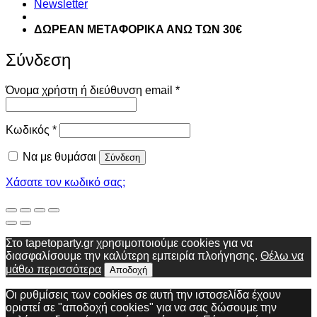
Newsletter
ΔΩΡΕΑΝ ΜΕΤΑΦΟΡΙΚΑ ΑΝΩ ΤΩΝ 30€
Σύνδεση
Απαιτείται
Όνομα χρήστη ή διεύθυνση email
*
Απαιτείται
Κωδικός
*
Να με θυμάσαι
Σύνδεση
Χάσατε τον κωδικό σας;
Στο tapetoparty.gr χρησιμοποιούμε cookies για να
διασφαλίσουμε την καλύτερη εμπειρία πλοήγησης.
Θέλω να
μάθω περισσότερα
Αποδοχή
Οι ρυθμίσεις των cookies σε αυτή την ιστοσελίδα έχουν
οριστεί σε "αποδοχή cookies" για να σας δώσουμε την