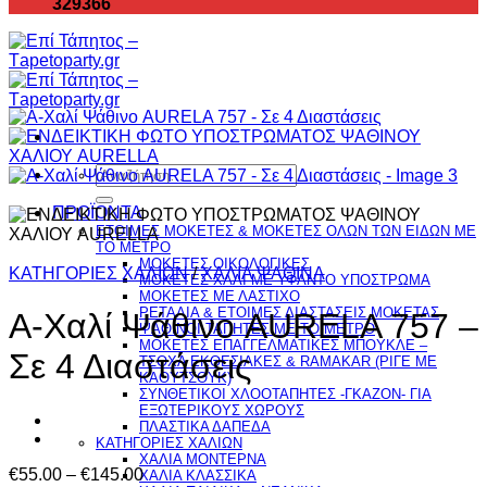
329366
Αναζήτηση
για:
ΠΡΟΪΟΝΤΑ
ΕΤΟΙΜΕΣ ΜΟΚΕΤΕΣ & ΜΟΚΕΤΕΣ ΟΛΩΝ ΤΩΝ ΕΙΔΩΝ ME
TO ΜΕΤΡΟ
ΜΟΚΕΤΕΣ ΟΙΚΟΛΟΓΙΚΕΣ
ΚΑΤΗΓΟΡΙΕΣ ΧΑΛΙΩΝ
/
ΧΑΛΙΑ ΨΑΘΙΝΑ
ΜΟΚΕΤΕΣ ΧΑΛΙ ΜΕ ΥΦΑΝΤΟ ΥΠΟΣΤΡΩΜΑ
ΜΟΚΕΤΕΣ ΜΕ ΛΑΣΤΙΧΟ
ΡΕΤΑΛΙΑ & ΕΤΟΙΜΕΣ ΔΙΑΣΤΑΣΕΙΣ ΜΟΚΕΤΑΣ
Α-Χαλί Ψάθινο AURELA 757 –
ΨΑΘINΟΙ ΤΑΠΗΤΕΣ ΜΕ ΤΟ ΜΕΤΡΟ
ΜΟΚΕΤΕΣ ΕΠΑΓΓΕΛΜΑΤΙΚΕΣ ΜΠΟΥΚΛΕ –
Σε 4 Διαστάσεις
ΤΣΟΧΑ ΕΚΘΕΣΙΑΚΕΣ & RAMAKAR (ΡΙΓΕ ΜΕ
ΚΑΟΥΤΣΟΥΚ)
ΣΥΝΘΕΤΙΚΟΙ ΧΛΟΟΤΑΠΗΤΕΣ -ΓΚΑΖΟΝ- ΓΙΑ
ΕΞΩΤΕΡΙΚΟΥΣ ΧΩΡΟΥΣ
ΠΛΑΣΤΙΚΑ ΔΑΠΕΔΑ
ΚΑΤΗΓΟΡΙΕΣ ΧΑΛΙΩΝ
ΧΑΛΙΑ ΜΟΝΤΕΡΝΑ
Price
€
55.00
–
€
145.00
ΧΑΛΙΑ ΚΛΑΣΣΙΚΑ