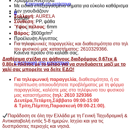
Χρώματα Ανεξίτηλα
Επιστροφή στο κατάστημα
Με ειδικά επεξεργασμένα νήματα για εύκολο καθάρισμα
Δεν χνουδιάζουν
0
Συλλογή
: AURELA
Καλάθι
Σύνθεση
:
PP, ψάθα
Ύψος πέλους
:
6mm
2
Βάρος
:
2600gr/m
Προέλευση Αίγυπτος
Για τηλεφωνικές παραγγελίες και διαθεσιμότητα στο τηλ
του φυσικού μας καταστήματος: 2610329366.
Κανένα προϊόν στο καλάθι σας.
Διαθέσιμα σχέδια σε ψάθινους διαδρόμους 0,67εκ &
Επιστροφή στο κατάστημα
0,80εκ πλάτος με το μέτρο για να συνδυάσετε μαζί με το
χαλί σας μπορείτε να δείτε ΕΔΩ!
Για τηλεφωνική παραγγελία,
διαθεσιμότητα, ή σε
περίπτωση οποιουδήποτε προβλήματος με τη φόρμα
παραγγελίας, καλέστε μας στο τηλέφωνο του φυσικού
μας καταστήματος
(τηλ: 2610 329366
Δευτέρα,Τετάρτη,Σάββατο 09:00-15:00
&
Τρίτη,Πέμπτη,Παρασκευή 09:00-21:00).
Παράδοση σε όλη την Ελλάδα με τη Γενική Ταχυδρομική &
Αντικαταβολή εντός 5-8 ημερών. Ισχύει και για τις
δυσπρόσιτες περιοχές και νησιά.