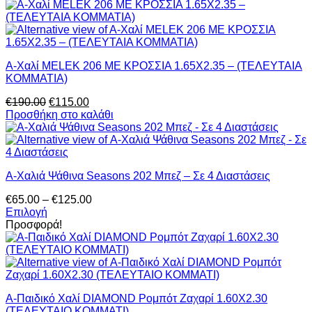
€175.00.
είναι:
€115.00.
A-Χαλί MELEK 206 ΜΕ ΚΡΟΣΣΙΑ 1.65X2.35 – (ΤΕΛΕΥΤΑΙΑ
ΚΟΜΜΑΤΙΑ)
Original
Η
€
190.00
€
115.00
price
τρέχουσα
Προσθήκη στο καλάθι
was:
τιμή
€190.00.
είναι:
€115.00.
Α-Χαλιά Ψάθινα Seasons 202 Μπεζ – Σε 4 Διαστάσεις
Price
€
65.00
–
€
125.00
range:
Επιλογή
Αυτό
€65.00
Προσφορά!
το
through
προϊόν
€125.00
έχει
πολλαπλές
παραλλαγές.
Α-Παιδικό Χαλί DIAMOND Ρομπότ Ζαχαρί 1.60X2.30
Οι
(ΤΕΛΕΥΤΑΙΟ ΚΟΜΜΑΤΙ)
επιλογές