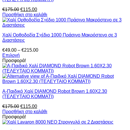
μπορούν
Original
Η
€
175.00
€
115.00
να
price
τρέχουσα
Προσθήκη στο καλάθι
επιλεγούν
was:
τιμή
στη
€175.00.
είναι:
σελίδα
€115.00.
του
Χαλί Ορθοδοξία Σχέδιο 1000 Πράσινο Μακρόστενο σε 3
προϊόντος
Διαστάσεις
Price
€
49.00
–
€
215.00
range:
Επιλογή
Αυτό
€49.00
Προσφορά!
το
through
προϊόν
€215.00
έχει
πολλαπλές
παραλλαγές.
Α-Παιδικό Χαλί DIAMOND Robot Brown 1.60X2.30
Οι
(ΤΕΛΕΥΤΑΙΟ ΚΟΜΜΑΤΙ)
επιλογές
μπορούν
Original
Η
€
175.00
€
115.00
να
price
τρέχουσα
Προσθήκη στο καλάθι
επιλεγούν
was:
τιμή
Προσφορά!
στη
€175.00.
είναι:
σελίδα
€115.00.
του