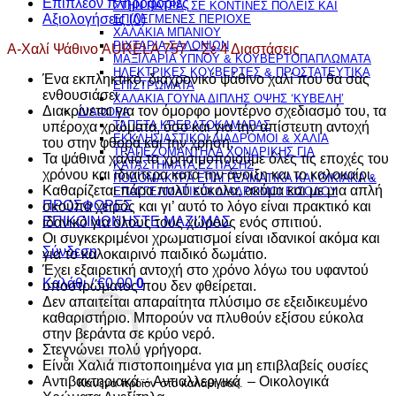
4
Επιπλέον πληροφορίες
ΣΤΗΝ ΠΑΤΡΑ, ΣΕ ΚΟΝΤΙΝΕΣ ΠΟΛΕΙΣ ΚΑΙ
Διαστάσεις
Αξιολογήσεις (0)
ΕΠΙΛΕΓΜΕΝΕΣ ΠΕΡΙΟΧΕ
ΧΑΛΑΚΙΑ ΜΠΑΝΙΟΥ
ποσότητα
ΡΙΧΤΑΡΙΑ ΣΑΛΟΝΙΩΝ
Α-Χαλί Ψάθινο AURELA 757 – Σε 4 Διαστάσεις
ΜΑΞΙΛΑΡΙΑ ΥΠΝΟΥ & ΚΟΥΒΕΡΤΟΠΑΠΛΩΜΑΤΑ
ΗΛΕΚΤΡΙΚΕΣ ΚΟΥΒΕΡΤΕΣ & ΠΡΟΣΤΑΤΕΥΤΙΚΑ
Ένα εκπληκτικό, διαχρονικό ψάθινο χαλί που θα σας
ΕΠΙΣΤΡΩΜΑΤΑ
ενθουσιάσει
ΧΑΛΑΚΙΑ ΓΟΥΝΑ ΔΙΠΛΗΣ ΟΨΗΣ ‘ΚΥΒΕΛΗ’
Διακρίνεται για τον όμορφο μοντέρνο σχεδιασμό του, τα
ΔΙΑΦΟΡΑ
ΤΑΠΕΤΑ ΚΡΕΒΑΤΟΚΑΜΑΡΑΣ
υπέροχα χρώματα, όσο και για την απίστευτη αντοχή
ΕΚΚΛΗΣΙΑΣΤΙΚΟΙ ΔΙΑΔΡΟΜΟΙ & ΧΑΛΙΑ
του στην φθορά και την χρήση.
ΤΡΑΠΕΖΟΜΑΝΤΗΛΑ ΧΟΝΔΡΙΚΗΣ ΓΙΑ
Τα ψάθινα χαλιά τα χρησιμοποιούμε όλες τις εποχές του
ΚΑΤΑΣΤΗΜΑΤΑ ΕΣΤΙΑΣΗΣ
χρόνου και ιδιαίτερα κατά την άνοιξη και το καλοκαίρι.
ΠΟΔΟΜΑΚΤΡΑ ΕΠΑΓΓΕΛΜΑΤΙΚΑ ΚΑΙ ΟΙΚΙΑΚΑ &
Καθαρίζεται πάρα πολύ εύκολα, ακόμα και με μια απλή
ΕΠΑΓΓΕΛΜΑΤΙΚΟΙ ΔΙΑΔΡΟΜΟΙ ΕΙΣΟΔΟΥ
ΠΡΟΣΦΟΡΕΣ
σκούπα χειρός και γι’ αυτό το λόγο είναι πρακτικό και
ΕΠΙΚΟΙΝΩΝΗΣΤΕ ΜΑΖΙ ΜΑΣ
ιδανικό για όλους τους χώρους ενός σπιτιού.
Οι συγκεκριμένοι χρωματισμοί είναι ιδανικοί ακόμα και
Σύνδεση
για το καλοκαιρινό παιδικό δωμάτιο.
Έχει εξαιρετική αντοχή στο χρόνο λόγω του υφαντού
Καλάθι /
€
0.00
0
υποστρώματος που δεν φθείρεται.
Δεν απαιτείται απαραίτητα πλύσιμο σε εξειδικευμένο
καθαριστήριο. Μπορούν να πλυθούν εξίσου εύκολα
στην βεράντα σε κρύο νερό.
Στεγνώνει πολύ γρήγορα.
Είναι Χαλιά πιστοποιημένα για μη επιβλαβείς ουσίες
Αντιβακτηριακά –
Αντιαλλεργικά –
Οικολογικά
Κανένα προϊόν στο καλάθι σας.