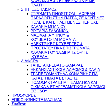
ΚΑΘΙΣΜΑΤΑ & ΣΕΤ ΦΕΡ ΦΟΡΖΕ ΜΕ
ΠΛΑΤΗ
ΣΠΙΤΙ ΕΞΟΠΛΙΣΜΟΣ
ΣΤΡΩΜΑΤΑ FINOSTROM – ΔΩΡΕΑΝ
ΠΑΡΑΔΟΣΗ ΣΤΗΝ ΠΑΤΡΑ, ΣΕ ΚΟΝΤΙΝΕΣ
ΠΟΛΕΙΣ ΚΑΙ ΕΠΙΛΕΓΜΕΝΕΣ ΠΕΡΙΟΧΕ
ΧΑΛΑΚΙΑ ΜΠΑΝΙΟΥ
ΡΙΧΤΑΡΙΑ ΣΑΛΟΝΙΩΝ
ΜΑΞΙΛΑΡΙΑ ΥΠΝΟΥ &
ΚΟΥΒΕΡΤΟΠΑΠΛΩΜΑΤΑ
ΗΛΕΚΤΡΙΚΕΣ ΚΟΥΒΕΡΤΕΣ &
ΠΡΟΣΤΑΤΕΥΤΙΚΑ ΕΠΙΣΤΡΩΜΑΤΑ
ΧΑΛΑΚΙΑ ΓΟΥΝΑ ΔΙΠΛΗΣ ΟΨΗΣ
‘ΚΥΒΕΛΗ’
ΔΙΑΦΟΡΑ
ΤΑΠΕΤΑ ΚΡΕΒΑΤΟΚΑΜΑΡΑΣ
ΕΚΚΛΗΣΙΑΣΤΙΚΟΙ ΔΙΑΔΡΟΜΟΙ & ΧΑΛΙΑ
ΤΡΑΠΕΖΟΜΑΝΤΗΛΑ ΧΟΝΔΡΙΚΗΣ ΓΙΑ
ΚΑΤΑΣΤΗΜΑΤΑ ΕΣΤΙΑΣΗΣ
ΠΟΔΟΜΑΚΤΡΑ ΕΠΑΓΓΕΛΜΑΤΙΚΑ ΚΑΙ
ΟΙΚΙΑΚΑ & ΕΠΑΓΓΕΛΜΑΤΙΚΟΙ ΔΙΑΔΡΟΜΟΙ
ΕΙΣΟΔΟΥ
ΠΡΟΣΦΟΡΕΣ
ΕΠΙΚΟΙΝΩΝΗΣΤΕ ΜΑΖΙ ΜΑΣ
Σύνδεση