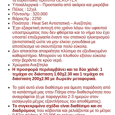
τα ευρωπαϊκά πρότυπα OEKO-TEX
Υποαλλεργικά – Προστασία από ακάρεα και μικρόβια
Πέλος : 12χιλ
Πόντοι/τμ : 320.000
Βάρος/τμ : 2250
Ποιότητα : Heat Set Αντιστατική – Ανεξίτηλη
Έχει εξαιρετική αντοχή στο χρόνο λόγω του υφαντού
υποστρώματος που δεν φθείρεται και το νήμα του έχει
υποστεί επεξεργασία έναντι του στατικού ηλεκτρισμού
(αντιστατικά) ώστε να μην ελκύει χνουδάκια με
αποτέλεσμα να σκουπίζεται πολύ εύκολα.
Δεν απαιτείται απαραίτητα πλύσιμο σε εξειδικευμένο
καθαριστήριο. Μπορούν να πλυθούν εξίσου εύκολα
στην βεράντα σε κρύο νερό.
Χρώματα Ανεξίτηλα
Η προσφορά περιλαμβάνει και τα δύο χαλιά: 1
τεμάχιο σε διάσταση 1.60χ2.30 και 1 τεμάχιο σε
διάσταση 200χ2.90 με δωρεάν μεταφορικά.
Το χαλί αυτό είναι διαθέσιμο για άμεση παράδοση από
το κατάστημά μας στην Πάτρα στην διαθεσιμότητα που
αναγράφεται (ή με παραγγελία 2-3 ημερών στον
εισαγωγέα μέχρις εξαντλήσεως του αποθέματος).
Το συγκεκριμένο σχέδιο είναι διαθέσιμο και σε
διαδρόμους
που κόβονται και ρελιάζονται με το μέτρο: