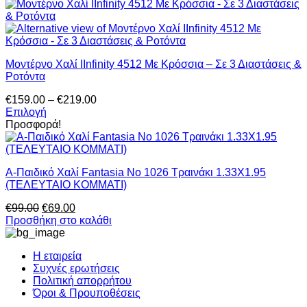
was:
τιμή
€99.00.
είναι:
€65.00.
Μοντέρνο Χαλί IInfinity 4512 Με Κρόσσια – Σε 3 Διαστάσεις &
Ροτόντα
Price
€
159.00
–
€
219.00
range:
Επιλογή
Αυτό
€159.00
Προσφορά!
το
through
προϊόν
€219.00
έχει
Α-Παιδικό Χαλί Fantasia Νο 1026 Τραινάκι 1.33Χ1.95
πολλαπλές
(ΤΕΛΕΥΤΑΙΟ ΚΟΜΜΑΤΙ)
παραλλαγές.
Οι
Original
Η
€
99.00
€
69.00
επιλογές
price
τρέχουσα
Προσθήκη στο καλάθι
μπορούν
was:
τιμή
να
€99.00.
είναι:
επιλεγούν
Η εταιρεία
€69.00.
στη
Συχνές ερωτήσεις
σελίδα
Πολιτική απορρήτου
του
Όροι & Προυποθέσεις
προϊόντος