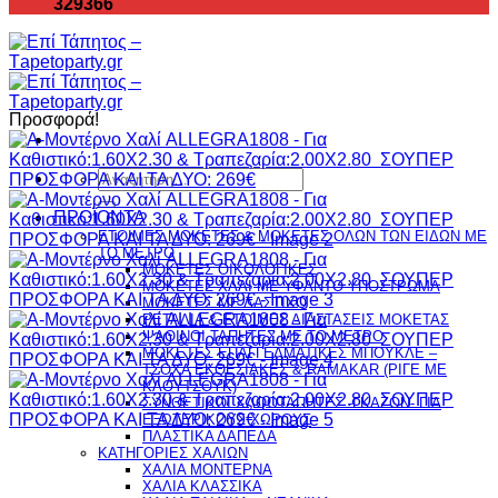
329366
Προσφορά!
Αναζήτηση
για:
ΠΡΟΪΟΝΤΑ
ΕΤΟΙΜΕΣ ΜΟΚΕΤΕΣ & ΜΟΚΕΤΕΣ ΟΛΩΝ ΤΩΝ ΕΙΔΩΝ ME
TO ΜΕΤΡΟ
ΜΟΚΕΤΕΣ ΟΙΚΟΛΟΓΙΚΕΣ
ΜΟΚΕΤΕΣ ΧΑΛΙ ΜΕ ΥΦΑΝΤΟ ΥΠΟΣΤΡΩΜΑ
ΜΟΚΕΤΕΣ ΜΕ ΛΑΣΤΙΧΟ
ΡΕΤΑΛΙΑ & ΕΤΟΙΜΕΣ ΔΙΑΣΤΑΣΕΙΣ ΜΟΚΕΤΑΣ
ΨΑΘINΟΙ ΤΑΠΗΤΕΣ ΜΕ ΤΟ ΜΕΤΡΟ
ΜΟΚΕΤΕΣ ΕΠΑΓΓΕΛΜΑΤΙΚΕΣ ΜΠΟΥΚΛΕ –
ΤΣΟΧΑ ΕΚΘΕΣΙΑΚΕΣ & RAMAKAR (ΡΙΓΕ ΜΕ
ΚΑΟΥΤΣΟΥΚ)
ΣΥΝΘΕΤΙΚΟΙ ΧΛΟΟΤΑΠΗΤΕΣ -ΓΚΑΖΟΝ- ΓΙΑ
ΕΞΩΤΕΡΙΚΟΥΣ ΧΩΡΟΥΣ
ΠΛΑΣΤΙΚΑ ΔΑΠΕΔΑ
ΚΑΤΗΓΟΡΙΕΣ ΧΑΛΙΩΝ
ΧΑΛΙΑ ΜΟΝΤΕΡΝΑ
ΧΑΛΙΑ ΚΛΑΣΣΙΚΑ