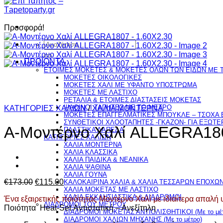
Προσφορά!
Αναζήτηση
για:
ΠΡΟΪΟΝΤΑ
ΕΤΟΙΜΕΣ ΜΟΚΕΤΕΣ & ΜΟΚΕΤΕΣ ΟΛΩΝ ΤΩΝ ΕΙΔΩΝ ME 
ΜΟΚΕΤΕΣ ΟΙΚΟΛΟΓΙΚΕΣ
ΜΟΚΕΤΕΣ ΧΑΛΙ ΜΕ ΥΦΑΝΤΟ ΥΠΟΣΤΡΩΜΑ
ΜΟΚΕΤΕΣ ΜΕ ΛΑΣΤΙΧΟ
ΡΕΤΑΛΙΑ & ΕΤΟΙΜΕΣ ΔΙΑΣΤΑΣΕΙΣ ΜΟΚΕΤΑΣ
ΨΑΘINΟΙ ΤΑΠΗΤΕΣ ΜΕ ΤΟ ΜΕΤΡΟ
ΚΑΤΗΓΟΡΙΕΣ ΧΑΛΙΩΝ
/
ΧΑΛΙΑ ΜΟΝΤΕΡΝΑ
ΜΟΚΕΤΕΣ ΕΠΑΓΓΕΛΜΑΤΙΚΕΣ ΜΠΟΥΚΛΕ – ΤΣΟΧΑ Ε
ΣΥΝΘΕΤΙΚΟΙ ΧΛΟΟΤΑΠΗΤΕΣ -ΓΚΑΖΟΝ- ΓΙΑ ΕΞΩΤ
Α-Μοντέρνο Χαλί ALLEGRA180
ΠΛΑΣΤΙΚΑ ΔΑΠΕΔΑ
ΚΑΤΗΓΟΡΙΕΣ ΧΑΛΙΩΝ
ΧΑΛΙΑ ΜΟΝΤΕΡΝΑ
ΧΑΛΙΑ ΚΛΑΣΣΙΚΑ
ΧΑΛΙΑ ΠΑΙΔΙΚΑ & ΝΕΑΝΙΚΑ
ΧΑΛΙΑ ΨΑΘΙΝΑ
ΧΑΛΙΑ ΓΟΥΝΑ
Original
Η
€
173.00
€
115.00
ΚΑΛΟΚΑΙΡΙΝΑ ΧΑΛΙΑ & ΧΑΛΙΑ ΤΕΣΣΑΡΩΝ ΕΠΟΧΩ
ΧΑΛΙΑ ΜΟΚΕΤΑΣ ΜΕ ΛΑΣΤΙΧΟ
price
τρέχουσα
ΧΑΛΙΑ ΕΚΚΛΗΣΙΑΣΤΙΚΑ & ΔΙΑΔΡΟΜΟΙ
Ένα εξαιρετικής ποιότητας Μοντέρνο Χαλί με ιδιαίτερα απαλ
was:
τιμή
ΔΙΑΔΡΟΜΟΙ ΤΟΥ ΜΕΤΡΟΥ
Ποιότητα Heat-Set Αντιστατική – Ανεξίτηλη
€173.00.
είναι:
ΔΙΑΔΡΟΜΟΙ ΜΟΚΕΤΑΣ ΑΝΤΙΟΛΙΣΘΗΤΙΚΟΙ (Με το μέτ
€115.00.
ΔΙΑΔΡΟΜΟΙ ΧΑΛΙΩΝ ΜΗΧΑΝΗΣ (Με το μέτρο)