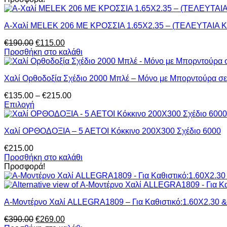
το
through
προϊόν
€65.00
A-Χαλί MELEK 206 ΜΕ ΚΡΟΣΣΙΑ 1.65X2.35 – (ΤΕΛΕΥΤΑΙΑ
έχει
πολλαπλές
Original
Η
€
190.00
€
115.00
παραλλαγές.
price
τρέχουσα
Προσθήκη στο καλάθι
Οι
was:
τιμή
επιλογές
€190.00.
είναι:
μπορούν
Χαλί Ορθοδοξία Σχέδιο 2000 Μπλέ – Μόνο με Μπορντούρα σε 
€115.00.
να
επιλεγούν
Price
€
135.00
–
€
215.00
στη
range:
Επιλογή
σελίδα
Αυτό
€135.00
του
το
through
προϊόντος
Χαλί ΟΡΘΟΔΟΞΙΑ – 5 ΑΕΤΟΙ Κόκκινο 200Χ300 Σχέδιο 6000
προϊόν
€215.00
έχει
€
215.00
πολλαπλές
Προσθήκη στο καλάθι
παραλλαγές.
Προσφορά!
Οι
επιλογές
μπορούν
να
Α-Μοντέρνο Χαλί ALLEGRA1809 – Για Καθιστικό:1.60X2.30
επιλεγούν
στη
Original
Η
€
390.00
€
269.00
σελίδα