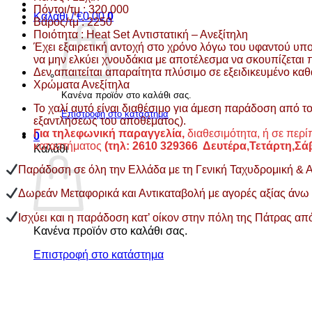
Πόντοι/τμ : 320.000
Καλάθι /
€
0.00
0
Βάρος/τμ : 2250
Ποιότητα : Heat Set Αντιστατική – Ανεξίτηλη
Έχει εξαιρετική αντοχή στο χρόνο λόγω του υφαντού υποσ
να μην ελκύει χνουδάκια με αποτέλεσμα να σκουπίζεται 
Δεν απαιτείται απαραίτητα πλύσιμο σε εξειδικευμένο κα
Χρώματα Ανεξίτηλα
Κανένα προϊόν στο καλάθι σας.
Το χαλί αυτό είναι διαθέσιμο για άμεση παράδοση από τ
Επιστροφή στο κατάστημα
εξαντλήσεως του αποθέματος).
Για τηλεφωνική παραγγελία,
διαθεσιμότητα, ή σε περ
0
καταστήματος
(τηλ: 2610 329366 Δευτέρα,Τετάρτη,Σά
Καλάθι
Παράδοση σε όλη την Ελλάδα με τη Γενική Ταχυδρομική & Αντ
Δωρεάν Μεταφορικά και Αντικαταβολή με αγορές αξίας άνω
Ισχύει και η παράδοση κατ’ οίκον στην πόλη της Πάτρας α
Κανένα προϊόν στο καλάθι σας.
Επιστροφή στο κατάστημα