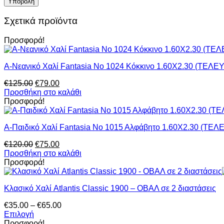
Σχετικά προϊόντα
Προσφορά!
Α-Νεανικό Χαλί Fantasia Νο 1024 Κόκκινο 1.60Χ2.30 (ΤΕΛ
Original
Η
€
125.00
€
79.00
price
τρέχουσα
Προσθήκη στο καλάθι
was:
τιμή
Προσφορά!
€125.00.
είναι:
€79.00.
Α-Παιδικό Χαλί Fantasia Νο 1015 Αλφάβητο 1.60Χ2.30 (Τ
Original
Η
€
120.00
€
75.00
price
τρέχουσα
Προσθήκη στο καλάθι
was:
τιμή
Προσφορά!
€120.00.
είναι:
€75.00.
Κλασικό Χαλί Atlantis Classic 1900 – ΟΒΑΛ σε 2 διαστάσεις
Price
€
35.00
–
€
65.00
range:
Επιλογή
Αυτό
€35.00
Προσφορά!