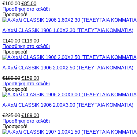
Original
Η
€
100.00
€
85.00
price
τρέχουσα
Προσθήκη στο καλάθι
was:
τιμή
Προσφορά!
€100.00.
είναι:
€85.00.
Α-Χαλί CLASSIK 1906 1.60Χ2.30 (ΤΕΛΕΥΤΑΙΑ ΚΟΜΜΑΤΙΑ)
Original
Η
€
140.00
€
119.00
price
τρέχουσα
Προσθήκη στο καλάθι
was:
τιμή
Προσφορά!
€140.00.
είναι:
€119.00.
Α-Χαλί CLASSIK 1906 2.00Χ2.50 (ΤΕΛΕΥΤΑΙΑ ΚΟΜΜΑΤΙΑ)
Original
Η
€
189.00
€
159.00
price
τρέχουσα
Προσθήκη στο καλάθι
was:
τιμή
Προσφορά!
€189.00.
είναι:
€159.00.
Α-Χαλί CLASSIK 1906 2.00Χ3.00 (ΤΕΛΕΥΤΑΙΑ ΚΟΜΜΑΤΙΑ)
Original
Η
€
225.00
€
189.00
price
τρέχουσα
Προσθήκη στο καλάθι
was:
τιμή
Προσφορά!
€225.00.
είναι: