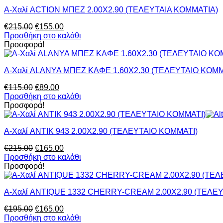
Α-Χαλί ACTION MΠΕΖ 2.00Χ2.90 (ΤΕΛΕΥΤΑΙΑ ΚΟΜΜΑΤΙΑ)
Original
Η
€
215.00
€
155.00
price
τρέχουσα
Προσθήκη στο καλάθι
was:
τιμή
Προσφορά!
€215.00.
είναι:
€155.00.
Α-Χαλί ALANYA ΜΠΕΖ ΚΑΦΕ 1.60Χ2.30 (ΤΕΛΕΥΤΑΙΟ ΚΟΜΜ
Original
Η
€
115.00
€
89.00
price
τρέχουσα
Προσθήκη στο καλάθι
was:
τιμή
Προσφορά!
€115.00.
είναι:
€89.00.
Α-Χαλί ANTIK 943 2.00Χ2.90 (ΤΕΛΕΥΤΑΙΟ ΚΟΜΜΑΤΙ)
Original
Η
€
215.00
€
165.00
price
τρέχουσα
Προσθήκη στο καλάθι
was:
τιμή
Προσφορά!
€215.00.
είναι:
€165.00.
Α-Χαλί ANTIQUE 1332 CHERRY-CREAM 2.00Χ2.90 (ΤΕΛΕ
Original
Η
€
195.00
€
165.00
price
τρέχουσα
Προσθήκη στο καλάθι