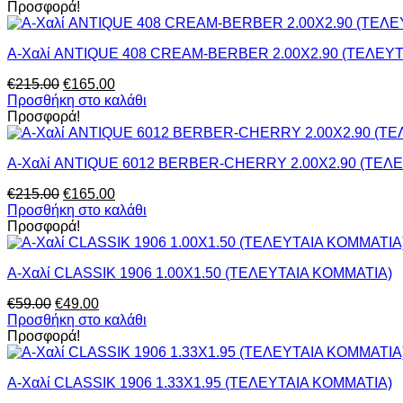
was:
τιμή
Προσφορά!
€195.00.
είναι:
€165.00.
Α-Χαλί ANTIQUE 408 CREAM-BERBER 2.00Χ2.90 (ΤΕΛΕΥ
Original
Η
€
215.00
€
165.00
price
τρέχουσα
Προσθήκη στο καλάθι
was:
τιμή
Προσφορά!
€215.00.
είναι:
€165.00.
Α-Χαλί ANTIQUE 6012 BERBER-CHERRY 2.00Χ2.90 (ΤΕΛ
Original
Η
€
215.00
€
165.00
price
τρέχουσα
Προσθήκη στο καλάθι
was:
τιμή
Προσφορά!
€215.00.
είναι:
€165.00.
Α-Χαλί CLASSIK 1906 1.00Χ1.50 (ΤΕΛΕΥΤΑΙΑ ΚΟΜΜΑΤΙΑ)
Original
Η
€
59.00
€
49.00
price
τρέχουσα
Προσθήκη στο καλάθι
was:
τιμή
Προσφορά!
€59.00.
είναι:
€49.00.
Α-Χαλί CLASSIK 1906 1.33Χ1.95 (ΤΕΛΕΥΤΑΙΑ ΚΟΜΜΑΤΙΑ)