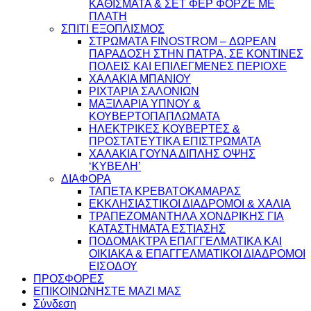
ΚΑΘΙΣΜΑΤΑ & ΣΕΤ ΦΕΡ ΦΟΡΖΕ ΜΕ
ΠΛΑΤΗ
ΣΠΙΤΙ ΕΞΟΠΛΙΣΜΟΣ
ΣΤΡΩΜΑΤΑ FINOSTROM – ΔΩΡΕΑΝ
ΠΑΡΑΔΟΣΗ ΣΤΗΝ ΠΑΤΡΑ, ΣΕ ΚΟΝΤΙΝΕΣ
ΠΟΛΕΙΣ ΚΑΙ ΕΠΙΛΕΓΜΕΝΕΣ ΠΕΡΙΟΧΕ
ΧΑΛΑΚΙΑ ΜΠΑΝΙΟΥ
ΡΙΧΤΑΡΙΑ ΣΑΛΟΝΙΩΝ
ΜΑΞΙΛΑΡΙΑ ΥΠΝΟΥ &
ΚΟΥΒΕΡΤΟΠΑΠΛΩΜΑΤΑ
ΗΛΕΚΤΡΙΚΕΣ ΚΟΥΒΕΡΤΕΣ &
ΠΡΟΣΤΑΤΕΥΤΙΚΑ ΕΠΙΣΤΡΩΜΑΤΑ
ΧΑΛΑΚΙΑ ΓΟΥΝΑ ΔΙΠΛΗΣ ΟΨΗΣ
‘ΚΥΒΕΛΗ’
ΔΙΑΦΟΡΑ
ΤΑΠΕΤΑ ΚΡΕΒΑΤΟΚΑΜΑΡΑΣ
ΕΚΚΛΗΣΙΑΣΤΙΚΟΙ ΔΙΑΔΡΟΜΟΙ & ΧΑΛΙΑ
ΤΡΑΠΕΖΟΜΑΝΤΗΛΑ ΧΟΝΔΡΙΚΗΣ ΓΙΑ
ΚΑΤΑΣΤΗΜΑΤΑ ΕΣΤΙΑΣΗΣ
ΠΟΔΟΜΑΚΤΡΑ ΕΠΑΓΓΕΛΜΑΤΙΚΑ ΚΑΙ
ΟΙΚΙΑΚΑ & ΕΠΑΓΓΕΛΜΑΤΙΚΟΙ ΔΙΑΔΡΟΜΟΙ
ΕΙΣΟΔΟΥ
ΠΡΟΣΦΟΡΕΣ
ΕΠΙΚΟΙΝΩΝΗΣΤΕ ΜΑΖΙ ΜΑΣ
Σύνδεση