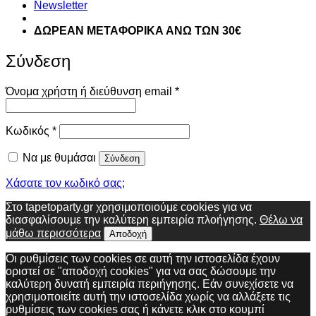
Newsletter
ΔΩΡΕΑΝ ΜΕΤΑΦΟΡΙΚΑ ΑΝΩ ΤΩΝ 30€
Σύνδεση
Απαιτείται
Όνομα χρήστη ή διεύθυνση email
*
Απαιτείται
Κωδικός
*
Να με θυμάσαι
Σύνδεση
Χάσατε τον κωδικό σας;
Στο tapetoparty.gr χρησιμοποιούμε cookies για να
διασφαλίσουμε την καλύτερη εμπειρία πλοήγησης.
Θέλω να
μάθω περισσότερα
Αποδοχή
Οι ρυθμίσεις των cookies σε αυτή την ιστοσελίδα έχουν
οριστεί σε "αποδοχή cookies" για να σας δώσουμε την
καλύτερη δυνατή εμπειρία περιήγησης. Εάν συνεχίσετε να
χρησιμοποιείτε αυτή την ιστοσελίδα χωρίς να αλλάξετε τις
ρυθμίσεις των cookies σας ή κάνετε κλικ στο κουμπί