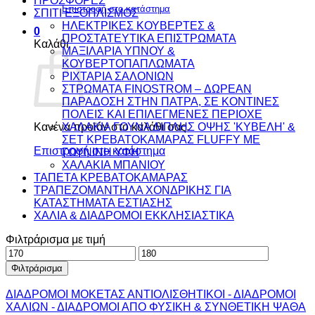
ΠΡΟΣΦΟΡΕΣ
Επιστροφή στο κατάστημα
ΣΠΙΤΙ ΕΞΟΠΛΙΣΜΟΣ
ΗΛΕΚΤΡΙΚΕΣ ΚΟΥΒΕΡΤΕΣ &
0
ΠΡΟΣΤΑΤΕΥΤΙΚΑ ΕΠΙΣΤΡΩΜΑΤΑ
Καλάθι
ΜΑΞΙΛΑΡΙΑ ΥΠΝΟΥ &
ΚΟΥΒΕΡΤΟΠΑΠΛΩΜΑΤΑ
ΡΙΧΤΑΡΙΑ ΣΑΛΟΝΙΩΝ
ΣΤΡΩΜΑΤΑ FINOSTROM – ΔΩΡΕΑΝ
ΠΑΡΑΔΟΣΗ ΣΤΗΝ ΠΑΤΡΑ, ΣΕ ΚΟΝΤΙΝΕΣ
ΠΟΛΕΙΣ ΚΑΙ ΕΠΙΛΕΓΜΕΝΕΣ ΠΕΡΙΟΧΕ
ΧΑΛΑΚΙΑ ΓΟΥΝΑ ΔΙΠΛΗΣ ΟΨΗΣ 'ΚΥΒΕΛΗ' &
Κανένα προϊόν στο καλάθι σας.
ΣΕΤ ΚΡΕΒΑΤΟΚΑΜΑΡΑΣ FLUFFY ΜΕ
Επιστροφή στο κατάστημα
ΓΟΥΝΙΝΗ ΥΦΗ
ΧΑΛΑΚΙΑ ΜΠΑΝΙΟΥ
ΤΑΠΕΤΑ ΚΡΕΒΑΤΟΚΑΜΑΡΑΣ
ΤΡΑΠΕΖΟΜΑΝΤΗΛΑ ΧΟΝΔΡΙΚΗΣ ΓΙΑ
ΚΑΤΑΣΤΗΜΑΤΑ ΕΣΤΙΑΣΗΣ
ΧΑΛΙΑ & ΔΙΑΔΡΟΜΟΙ ΕΚΚΛΗΣΙΑΣΤΙΚΑ
Φιλτράρισμα με τιμή
Ελάχιστη
Μέγιστη
τιμή
τιμή
Φιλτράρισμα
ΔΙΑΔΡΟΜΟΙ ΜΟΚΕΤΑΣ ΑΝΤΙΟΛΙΣΘΗΤΙΚΟΙ - ΔΙΑΔΡΟΜΟΙ
ΧΑΛΙΩΝ - ΔΙΑΔΡΟΜΟΙ ΑΠΟ ΦΥΣΙΚΗ & ΣΥΝΘΕΤΙΚΗ ΨΑΘΑ