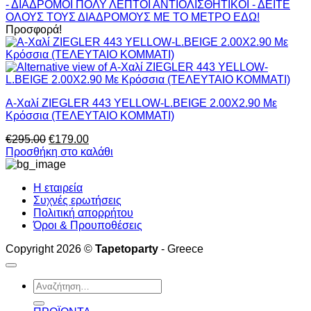
- ΔΙΑΔΡΟΜΟΙ ΠΟΛΥ ΛΕΠΤΟΙ ΑΝΤΙΟΛΙΣΘΗΤΙΚΟΙ - ΔΕΙΤΕ
ΟΛΟΥΣ ΤΟΥΣ ΔΙΑΔΡΟΜΟΥΣ ΜΕ ΤΟ ΜΕΤΡΟ ΕΔΩ!
Προσφορά!
Α-Χαλί ZIEGLER 443 YELLOW-L.BEIGE 2.00Χ2.90 Με
Κρόσσια (ΤΕΛΕΥΤΑΙΟ ΚΟΜΜΑΤΙ)
Original
Η
€
295.00
€
179.00
price
τρέχουσα
Προσθήκη στο καλάθι
was:
τιμή
€295.00.
είναι:
Η εταιρεία
€179.00.
Συχνές ερωτήσεις
Πολιτική απορρήτου
Όροι & Προυποθέσεις
Copyright 2026 ©
Tapetoparty
- Greece
Αναζήτηση
για: