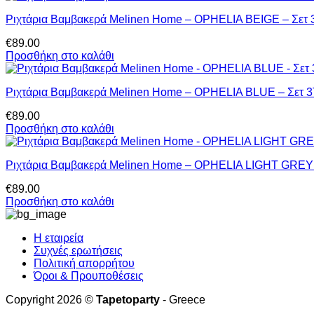
Ριχτάρια Βαμβακερά Melinen Home – OPHELIA BEIGE – Σετ
€
89.00
Προσθήκη στο καλάθι
Ριχτάρια Βαμβακερά Melinen Home – OPHELIA BLUE – Σετ 
€
89.00
Προσθήκη στο καλάθι
Ριχτάρια Βαμβακερά Melinen Home – OPHELIA LIGHT GREY
€
89.00
Προσθήκη στο καλάθι
Η εταιρεία
Συχνές ερωτήσεις
Πολιτική απορρήτου
Όροι & Προυποθέσεις
Copyright 2026 ©
Tapetoparty
- Greece