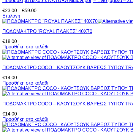
Ποδόμακτρα Βελουτέ ΝΑTURA Μαίανδρος – Ενισχυμένα – Σ
Price
€
23.00
–
€
59.00
range:
Επιλογή
Αυτό
€23.00
το
through
ΠΟΔΟΜΑΚΤΡΟ ”ROYAL ΠΛΑΚΕΣ” 40Χ70
προϊόν
€59.00
έχει
€
18.00
πολλαπλές
Προσθήκη στο καλάθι
παραλλαγές.
Οι
επιλογές
μπορούν
ΠΟΔΟΜΑΚΤΡΟ COCO – ΚΑΟΥΤΣΟΥΚ ΒΑΡΕΩΣ ΤΥΠΟΥ TRA
να
επιλεγούν
€
14.00
στη
Προσθήκη στο καλάθι
σελίδα
του
προϊόντος
ΠΟΔΟΜΑΚΤΡΟ COCO – ΚΑΟΥΤΣΟΥΚ ΒΑΡΕΩΣ ΤΥΠΟΥ TRAY
€
14.00
Προσθήκη στο καλάθι