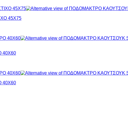
ΧΟ 45Χ75
 40Χ60
 40Χ60