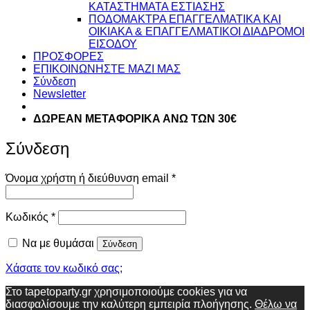
ΚΑΤΑΣΤΗΜΑΤΑ ΕΣΤΙΑΣΗΣ
ΠΟΔΟΜΑΚΤΡΑ ΕΠΑΓΓΕΛΜΑΤΙΚΑ ΚΑΙ
ΟΙΚΙΑΚΑ & ΕΠΑΓΓΕΛΜΑΤΙΚΟΙ ΔΙΑΔΡΟΜΟΙ
ΕΙΣΟΔΟΥ
ΠΡΟΣΦΟΡΕΣ
ΕΠΙΚΟΙΝΩΝΗΣΤΕ ΜΑΖΙ ΜΑΣ
Σύνδεση
Newsletter
ΔΩΡΕΑΝ ΜΕΤΑΦΟΡΙΚΑ ΑΝΩ ΤΩΝ 30€
Σύνδεση
Απαιτείται
Όνομα χρήστη ή διεύθυνση email
*
Απαιτείται
Κωδικός
*
Να με θυμάσαι
Σύνδεση
Χάσατε τον κωδικό σας;
Στο tapetoparty.gr χρησιμοποιούμε cookies για να
διασφαλίσουμε την καλύτερη εμπειρία πλοήγησης.
Θέλω να