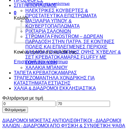
ΠΡΟΣΦΟΡΕΣ
Επιστροφή στο κατάστημα
ΣΠΙΤΙ ΕΞΟΠΛΙΣΜΟΣ
ΗΛΕΚΤΡΙΚΕΣ ΚΟΥΒΕΡΤΕΣ &
0
ΠΡΟΣΤΑΤΕΥΤΙΚΑ ΕΠΙΣΤΡΩΜΑΤΑ
Καλάθι
ΜΑΞΙΛΑΡΙΑ ΥΠΝΟΥ &
ΚΟΥΒΕΡΤΟΠΑΠΛΩΜΑΤΑ
ΡΙΧΤΑΡΙΑ ΣΑΛΟΝΙΩΝ
ΣΤΡΩΜΑΤΑ FINOSTROM – ΔΩΡΕΑΝ
ΠΑΡΑΔΟΣΗ ΣΤΗΝ ΠΑΤΡΑ, ΣΕ ΚΟΝΤΙΝΕΣ
ΠΟΛΕΙΣ ΚΑΙ ΕΠΙΛΕΓΜΕΝΕΣ ΠΕΡΙΟΧΕ
ΧΑΛΑΚΙΑ ΓΟΥΝΑ ΔΙΠΛΗΣ ΟΨΗΣ 'ΚΥΒΕΛΗ' &
Κανένα προϊόν στο καλάθι σας.
ΣΕΤ ΚΡΕΒΑΤΟΚΑΜΑΡΑΣ FLUFFY ΜΕ
Επιστροφή στο κατάστημα
ΓΟΥΝΙΝΗ ΥΦΗ
ΧΑΛΑΚΙΑ ΜΠΑΝΙΟΥ
ΤΑΠΕΤΑ ΚΡΕΒΑΤΟΚΑΜΑΡΑΣ
ΤΡΑΠΕΖΟΜΑΝΤΗΛΑ ΧΟΝΔΡΙΚΗΣ ΓΙΑ
ΚΑΤΑΣΤΗΜΑΤΑ ΕΣΤΙΑΣΗΣ
ΧΑΛΙΑ & ΔΙΑΔΡΟΜΟΙ ΕΚΚΛΗΣΙΑΣΤΙΚΑ
Φιλτράρισμα με τιμή
Ελάχιστη
Μέγιστη
τιμή
τιμή
Φιλτράρισμα
ΔΙΑΔΡΟΜΟΙ ΜΟΚΕΤΑΣ ΑΝΤΙΟΛΙΣΘΗΤΙΚΟΙ - ΔΙΑΔΡΟΜΟΙ
ΧΑΛΙΩΝ - ΔΙΑΔΡΟΜΟΙ ΑΠΟ ΦΥΣΙΚΗ & ΣΥΝΘΕΤΙΚΗ ΨΑΘΑ