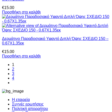
€
15.00
Προσθήκη στο καλάθι
Δερμάτινο Παραδοσιακό Υφαντό Διπλή Όψης ΣΧΕΔΙΟ 150 –
0.67Χ1.35εκ
€
15.00
Προσθήκη στο καλάθι
1
2
3
4
Η εταιρεία
Συχνές ερωτήσεις
Πολιτική απορρήτου