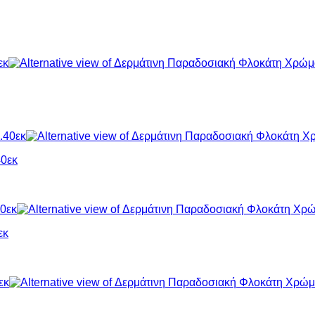
40εκ
εκ