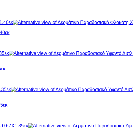
κ
40εκ
5εκ
35εκ