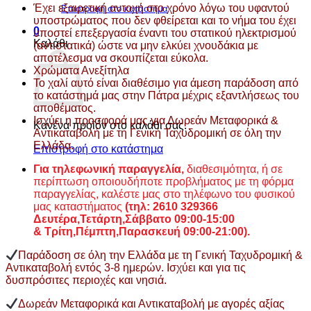
Έχει εξαιρετική αντοχή στο χρόνο λόγω του υφαντού
Επιστροφή στο κατάστημα
υποστρώματος που δεν φθείρεται και το νήμα του έχει
0
υποστεί επεξεργασία έναντι του στατικού ηλεκτρισμού
Καλάθι
(αντιστατικά) ώστε να μην ελκύει χνουδάκια με
αποτέλεσμα να σκουπίζεται εύκολα.
Χρώματα Ανεξίτηλα
Το χαλί αυτό είναι διαθέσιμο για άμεση παράδοση από
το κατάστημά μας στην Πάτρα μέχρις εξαντλήσεως του
αποθέματος.
Ισχύει η προσφορά μας για Δωρεάν Μεταφορικά &
Κανένα προϊόν στο καλάθι σας.
Αντικαταβολή με τη Γενική Ταχυδρομική σε όλη την
Ελλάδα.
Επιστροφή στο κατάστημα
Για τηλεφωνική παραγγελία,
διαθεσιμότητα, ή σε
περίπτωση οποιουδήποτε προβλήματος με τη φόρμα
παραγγελίας, καλέστε μας στο τηλέφωνο του φυσικού
μας καταστήματος
(τηλ: 2610 329366
Δευτέρα,Τετάρτη,Σάββατο 09:00-15:00
&
Τρίτη,Πέμπτη,Παρασκευή 09:00-21:00).
Παράδοση σε όλη την Ελλάδα με τη Γενική Ταχυδρομική &
Αντικαταβολή εντός 3-8 ημερών. Ισχύει και για τις
δυσπρόσιτες περιοχές και νησιά.
Δωρεάν Μεταφορικά και Αντικαταβολή με αγορές αξίας