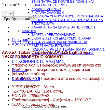
ΣΤΗΝ ΠΑΤΡΑ, ΣΕ ΚΟΝΤΙΝΕΣ ΠΟΛΕΙΣ ΚΑΙ
1 σε απόθεμα
ΕΠΙΛΕΓΜΕΝΕΣ ΠΕΡΙΟΧΕ
ΧΑΛΑΚΙΑ ΜΠΑΝΙΟΥ
A-
ΡΙΧΤΑΡΙΑ ΣΑΛΟΝΙΩΝ
ΜΑΞΙΛΑΡΙΑ ΥΠΝΟΥ & ΚΟΥΒΕΡΤΟΠΑΠΛΩΜΑΤΑ
Χαλί
Προσθήκη στο καλάθι
ΗΛΕΚΤΡΙΚΕΣ ΚΟΥΒΕΡΤΕΣ & ΠΡΟΣΤΑΤΕΥΤΙΚΑ
Tzikas
ΕΠΙΣΤΡΩΜΑΤΑ
Carpets
ΧΑΛΑΚΙΑ ΓΟΥΝΑ ΔΙΠΛΗΣ ΟΨΗΣ ‘ΚΥΒΕΛΗ’
ALLOY
ΔΙΑΦΟΡΑ
125
ΤΑΠΕΤΑ ΚΡΕΒΑΤΟΚΑΜΑΡΑΣ
ΕΚΚΛΗΣΙΑΣΤΙΚΟΙ ΔΙΑΔΡΟΜΟΙ & ΧΑΛΙΑ
Light
Περιγραφή
ΤΡΑΠΕΖΟΜΑΝΤΗΛΑ ΧΟΝΔΡΙΚΗΣ ΓΙΑ
Grey
Αξιολογήσεις (0)
ΚΑΤΑΣΤΗΜΑΤΑ ΕΣΤΙΑΣΗΣ
-
ΠΟΔΟΜΑΚΤΡΑ ΕΠΑΓΓΕΛΜΑΤΙΚΑ ΚΑΙ ΟΙΚΙΑΚΑ &
AA-Χαλί Tzikas Carpets ALLOY 125 Light Grey –
1.60X2.30-
ΕΠΑΓΓΕΛΜΑΤΙΚΟΙ ΔΙΑΔΡΟΜΟΙ ΕΙΣΟΔΟΥ
1.60X2.30-ΤΕΛΕΥΤΑΙΟ ΚΟΜΜΑΤΙ
ΤΕΛΕΥΤΑΙΟ
ΠΡΟΣΦΟΡΕΣ
ΚΟΜΜΑΤΙ
ΕΠΙΚΟΙΝΩΝΗΣΤΕ ΜΑΖΙ ΜΑΣ
Υπέροχο Χαλί με ελαφρώς ανάγλυφη επιφάνεια στο
ποσότητα
πέλος του σε πανέμορφα απαλά χρώματα και
Σύνδεση
βελούδινη αίσθηση.
Υποαλλεργικό – Προστασία από ακάρεα και μικρόβια
Καλάθι /
€
0.00
0
ΥΨΟΣ ΠΕΛΟΥΣ : 18mm
ΤΕΛΙΚΟ ΒΑΡΟΣ : 1600 gr/m2
POINTS : 288000/m2
Ποιότητα Αντιστατική – Ανεξίτηλη – 100% P.P.
Συλλογή: Tzikas Carpets
Κανένα προϊόν στο καλάθι σας.