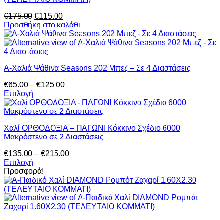
Original
Η
€
175.00
€
115.00
price
τρέχουσα
Προσθήκη στο καλάθι
was:
τιμή
€175.00.
είναι:
€115.00.
Α-Χαλιά Ψάθινα Seasons 202 Μπεζ – Σε 4 Διαστάσεις
Price
€
65.00
–
€
125.00
range:
Επιλογή
Αυτό
€65.00
το
through
προϊόν
€125.00
Χαλί ΟΡΘΟΔΟΞΙΑ – ΠΑΓΩΝΙ Κόκκινο Σχέδιο 6000
έχει
Μακρόστενο σε 2 Διαστάσεις
πολλαπλές
παραλλαγές.
Price
€
135.00
–
€
215.00
Οι
range:
Επιλογή
επιλογές
Αυτό
€135.00
Προσφορά!
μπορούν
το
through
να
προϊόν
€215.00
επιλεγούν
έχει
στη
πολλαπλές
σελίδα
παραλλαγές.
του