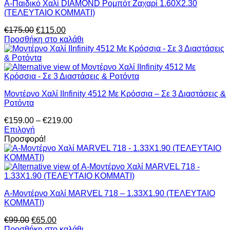
Α-Παιδικό Χαλί DIAMOND Ρομπότ Ζαχαρί 1.60X2.30
Οι
προϊόντος
(ΤΕΛΕΥΤΑΙΟ ΚΟΜΜΑΤΙ)
επιλογές
μπορούν
Original
Η
€
175.00
€
115.00
να
price
τρέχουσα
Προσθήκη στο καλάθι
επιλεγούν
was:
τιμή
στη
€175.00.
είναι:
σελίδα
€115.00.
του
προϊόντος
Μοντέρνο Χαλί IInfinity 4512 Με Κρόσσια – Σε 3 Διαστάσεις &
Ροτόντα
Price
€
159.00
–
€
219.00
range:
Επιλογή
Αυτό
€159.00
Προσφορά!
το
through
προϊόν
€219.00
έχει
πολλαπλές
παραλλαγές.
Α-Μοντέρνο Χαλί MARVEL 718 – 1.33Χ1.90 (ΤΕΛΕΥΤΑΙΟ
Οι
ΚΟΜΜΑΤΙ)
επιλογές
μπορούν
Original
Η
€
99.00
€
65.00
να
price
τρέχουσα
Προσθήκη στο καλάθι