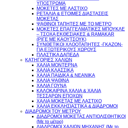
ΥΠΟΣΤΡΩΜΑ
ΜΟΚΕΤΕΣ ΜΕ ΛΑΣΤΙΧΟ
ΡΕΤΑΛΙΑ & ΕΤΟΙΜΕΣ ΔΙΑΣΤΑΣΕΙΣ
ΜΟΚΕΤΑΣ
ΨΑΘINΟΙ ΤΑΠΗΤΕΣ ΜΕ ΤΟ ΜΕΤΡΟ
ΜΟΚΕΤΕΣ ΕΠΑΓΓΕΛΜΑΤΙΚΕΣ ΜΠΟΥΚΛΕ
– ΤΣΟΧΑ ΕΚΘΕΣΙΑΚΕΣ & RAMAKAR
(ΡΙΓΕ ΜΕ ΚΑΟΥΤΣΟΥΚ)
ΣΥΝΘΕΤΙΚΟΙ ΧΛΟΟΤΑΠΗΤΕΣ -ΓΚΑΖΟΝ-
ΓΙΑ ΕΞΩΤΕΡΙΚΟΥΣ ΧΩΡΟΥΣ
ΠΛΑΣΤΙΚΑ ΔΑΠΕΔΑ
ΚΑΤΗΓΟΡΙΕΣ ΧΑΛΙΩΝ
ΧΑΛΙΑ ΜΟΝΤΕΡΝΑ
ΧΑΛΙΑ ΚΛΑΣΣΙΚΑ
ΧΑΛΙΑ ΠΑΙΔΙΚΑ & ΝΕΑΝΙΚΑ
ΧΑΛΙΑ ΨΑΘΙΝΑ
ΧΑΛΙΑ ΓΟΥΝΑ
ΚΑΛΟΚΑΙΡΙΝΑ ΧΑΛΙΑ & ΧΑΛΙΑ
ΤΕΣΣΑΡΩΝ ΕΠΟΧΩΝ
ΧΑΛΙΑ ΜΟΚΕΤΑΣ ΜΕ ΛΑΣΤΙΧΟ
ΧΑΛΙΑ ΕΚΚΛΗΣΙΑΣΤΙΚΑ & ΔΙΑΔΡΟΜΟΙ
ΔΙΑΔΡΟΜΟΙ ΤΟΥ ΜΕΤΡΟΥ
ΔΙΑΔΡΟΜΟΙ ΜΟΚΕΤΑΣ ΑΝΤΙΟΛΙΣΘΗΤΙΚΟΙ
(Με το μέτρο)
ΔΙΑΔΡΟΜΟΙ ΧΑΛΙΩΝ ΜΗΧΑΝΗΣ (Με το