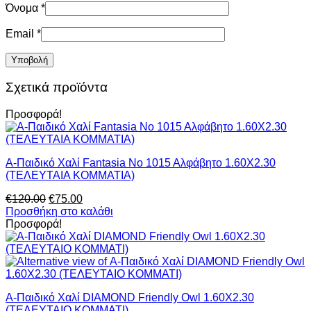
Όνομα
*
Email
*
Σχετικά προϊόντα
Προσφορά!
Α-Παιδικό Χαλί Fantasia Νο 1015 Αλφάβητο 1.60Χ2.30
(ΤΕΛΕΥΤΑΙΑ ΚΟΜΜΑΤΙΑ)
Original
Η
€
120.00
€
75.00
price
τρέχουσα
Προσθήκη στο καλάθι
was:
τιμή
Προσφορά!
€120.00.
είναι:
€75.00.
Α-Παιδικό Χαλί DIAMOND Friendly Owl 1.60X2.30
(ΤΕΛΕΥΤΑΙΟ ΚΟΜΜΑΤΙ)