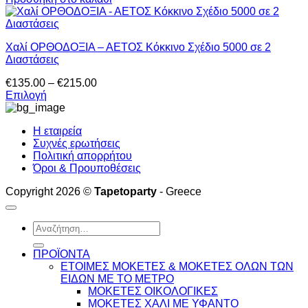
επιλεγούν
was:
τιμή
στη
€99.00.
είναι:
σελίδα
€65.00.
του
Χαλί ΟΡΘΟΔΟΞΙΑ – ΑΕΤΟΣ Κόκκινο Σχέδιο 5000 σε 2
προϊόντος
Διαστάσεις
Price
€
135.00
–
€
215.00
range:
Επιλογή
Αυτό
€135.00
το
through
Η εταιρεία
προϊόν
€215.00
Συχνές ερωτήσεις
έχει
Πολιτική απορρήτου
πολλαπλές
Όροι & Προυποθέσεις
παραλλαγές.
Οι
Copyright 2026 ©
Tapetoparty
- Greece
επιλογές
μπορούν
να
Αναζήτηση
επιλεγούν
για:
στη
ΠΡΟΪΟΝΤΑ
σελίδα
ΕΤΟΙΜΕΣ ΜΟΚΕΤΕΣ & ΜΟΚΕΤΕΣ ΟΛΩΝ ΤΩΝ
του
ΕΙΔΩΝ ME TO ΜΕΤΡΟ
προϊόντος
ΜΟΚΕΤΕΣ ΟΙΚΟΛΟΓΙΚΕΣ
ΜΟΚΕΤΕΣ ΧΑΛΙ ΜΕ ΥΦΑΝΤΟ