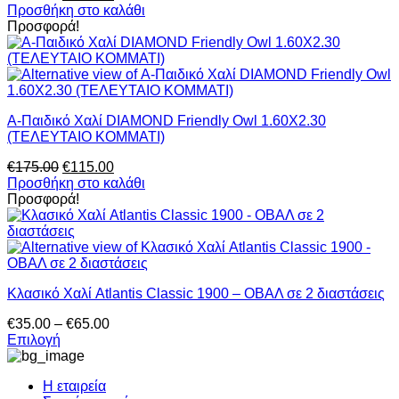
price
τρέχουσα
Προσθήκη στο καλάθι
επιλεγούν
was:
τιμή
Προσφορά!
στη
€175.00.
είναι:
σελίδα
€115.00.
του
προϊόντος
Α-Παιδικό Χαλί DIAMOND Friendly Owl 1.60X2.30
(ΤΕΛΕΥΤΑΙΟ ΚΟΜΜΑΤΙ)
Original
Η
€
175.00
€
115.00
price
τρέχουσα
Προσθήκη στο καλάθι
was:
τιμή
Προσφορά!
€175.00.
είναι:
€115.00.
Κλασικό Χαλί Atlantis Classic 1900 – ΟΒΑΛ σε 2 διαστάσεις
Price
€
35.00
–
€
65.00
range:
Επιλογή
Αυτό
€35.00
το
through
Η εταιρεία
προϊόν
€65.00