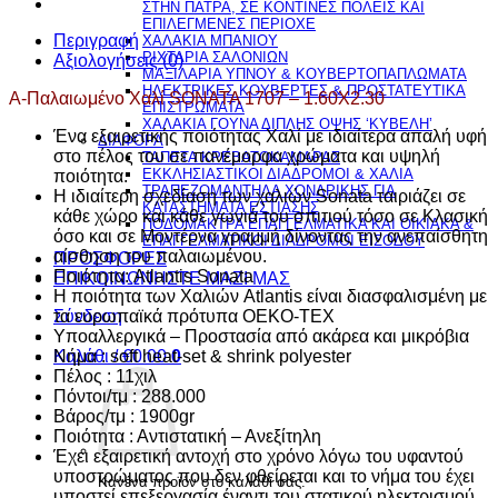
ΣΤΗΝ ΠΑΤΡΑ, ΣΕ ΚΟΝΤΙΝΕΣ ΠΟΛΕΙΣ ΚΑΙ
-
ΕΠΙΛΕΓΜΕΝΕΣ ΠΕΡΙΟΧΕ
1.60X2.30
Περιγραφή
ΧΑΛΑΚΙΑ ΜΠΑΝΙΟΥ
ΡΙΧΤΑΡΙΑ ΣΑΛΟΝΙΩΝ
ποσότητα
Αξιολογήσεις (0)
ΜΑΞΙΛΑΡΙΑ ΥΠΝΟΥ & ΚΟΥΒΕΡΤΟΠΑΠΛΩΜΑΤΑ
ΗΛΕΚΤΡΙΚΕΣ ΚΟΥΒΕΡΤΕΣ & ΠΡΟΣΤΑΤΕΥΤΙΚΑ
Α-Παλαιωμένο Χαλί SONATA 1707 – 1.60X2.30
ΕΠΙΣΤΡΩΜΑΤΑ
ΧΑΛΑΚΙΑ ΓΟΥΝΑ ΔΙΠΛΗΣ ΟΨΗΣ ‘ΚΥΒΕΛΗ’
Ένα εξαιρετικής ποιότητας Χαλί με ιδιαίτερα απαλή υφή
ΔΙΑΦΟΡΑ
στο πέλος του σε πανέμορφα χρώματα και υψηλή
ΤΑΠΕΤΑ ΚΡΕΒΑΤΟΚΑΜΑΡΑΣ
ΕΚΚΛΗΣΙΑΣΤΙΚΟΙ ΔΙΑΔΡΟΜΟΙ & ΧΑΛΙΑ
ποιότητα.
ΤΡΑΠΕΖΟΜΑΝΤΗΛΑ ΧΟΝΔΡΙΚΗΣ ΓΙΑ
H ιδιαίτερη σχεδίαση των χαλιών Sonata ταιριάζει σε
ΚΑΤΑΣΤΗΜΑΤΑ ΕΣΤΙΑΣΗΣ
κάθε χώρο και κάθε γωνιά του σπιτιού τόσο σε Κλασική
ΠΟΔΟΜΑΚΤΡΑ ΕΠΑΓΓΕΛΜΑΤΙΚΑ ΚΑΙ ΟΙΚΙΑΚΑ &
όσο και σε Μοντέρνα γραμμή δίνοντας την ανεπαίσθητη
ΕΠΑΓΓΕΛΜΑΤΙΚΟΙ ΔΙΑΔΡΟΜΟΙ ΕΙΣΟΔΟΥ
αίσθηση του παλαιωμένου.
ΠΡΟΣΦΟΡΕΣ
Ποιότητα: Atlantis Sonata
ΕΠΙΚΟΙΝΩΝΗΣΤΕ ΜΑΖΙ ΜΑΣ
Η ποιότητα των Χαλιών Atlantis είναι διασφαλισμένη με
τα ευρωπαϊκά πρότυπα OEKO-TEX
Σύνδεση
Υποαλλεργικά – Προστασία από ακάρεα και μικρόβια
Νήμα : soft heat-set & shrink polyester
Καλάθι /
€
0.00
0
Πέλος : 11χιλ
Πόντοι/τμ : 288.000
Βάρος/τμ : 1900gr
Ποιότητα : Αντιστατική – Ανεξίτηλη
Έχει εξαιρετική αντοχή στο χρόνο λόγω του υφαντού
υποστρώματος που δεν φθείρεται και το νήμα του έχει
Κανένα προϊόν στο καλάθι σας.
υποστεί επεξεργασία έναντι του στατικού ηλεκτρισμού