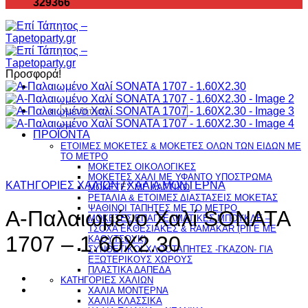
329366
Προσφορά!
Αναζήτηση
για:
ΠΡΟΪΟΝΤΑ
ΕΤΟΙΜΕΣ ΜΟΚΕΤΕΣ & ΜΟΚΕΤΕΣ ΟΛΩΝ ΤΩΝ ΕΙΔΩΝ ME
TO ΜΕΤΡΟ
ΜΟΚΕΤΕΣ ΟΙΚΟΛΟΓΙΚΕΣ
ΜΟΚΕΤΕΣ ΧΑΛΙ ΜΕ ΥΦΑΝΤΟ ΥΠΟΣΤΡΩΜΑ
ΚΑΤΗΓΟΡΙΕΣ ΧΑΛΙΩΝ
/
ΧΑΛΙΑ ΜΟΝΤΕΡΝΑ
ΜΟΚΕΤΕΣ ΜΕ ΛΑΣΤΙΧΟ
ΡΕΤΑΛΙΑ & ΕΤΟΙΜΕΣ ΔΙΑΣΤΑΣΕΙΣ ΜΟΚΕΤΑΣ
ΨΑΘINΟΙ ΤΑΠΗΤΕΣ ΜΕ ΤΟ ΜΕΤΡΟ
Α-Παλαιωμένο Χαλί SONATA
ΜΟΚΕΤΕΣ ΕΠΑΓΓΕΛΜΑΤΙΚΕΣ ΜΠΟΥΚΛΕ –
ΤΣΟΧΑ ΕΚΘΕΣΙΑΚΕΣ & RAMAKAR (ΡΙΓΕ ΜΕ
1707 – 1.60X2.30
ΚΑΟΥΤΣΟΥΚ)
ΣΥΝΘΕΤΙΚΟΙ ΧΛΟΟΤΑΠΗΤΕΣ -ΓΚΑΖΟΝ- ΓΙΑ
ΕΞΩΤΕΡΙΚΟΥΣ ΧΩΡΟΥΣ
ΠΛΑΣΤΙΚΑ ΔΑΠΕΔΑ
ΚΑΤΗΓΟΡΙΕΣ ΧΑΛΙΩΝ
ΧΑΛΙΑ ΜΟΝΤΕΡΝΑ
ΧΑΛΙΑ ΚΛΑΣΣΙΚΑ