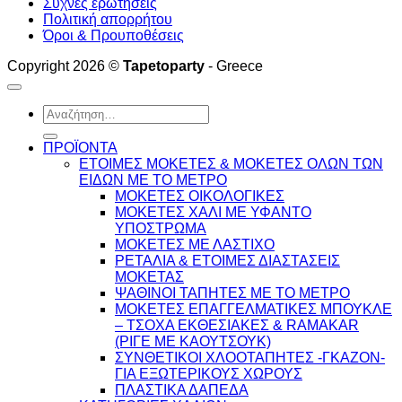
Συχνές ερωτήσεις
έχει
Πολιτική απορρήτου
πολλαπλές
Όροι & Προυποθέσεις
παραλλαγές.
Οι
Copyright 2026 ©
Tapetoparty
- Greece
επιλογές
μπορούν
να
Αναζήτηση
επιλεγούν
για:
στη
ΠΡΟΪΟΝΤΑ
σελίδα
ΕΤΟΙΜΕΣ ΜΟΚΕΤΕΣ & ΜΟΚΕΤΕΣ ΟΛΩΝ ΤΩΝ
του
ΕΙΔΩΝ ME TO ΜΕΤΡΟ
προϊόντος
ΜΟΚΕΤΕΣ ΟΙΚΟΛΟΓΙΚΕΣ
ΜΟΚΕΤΕΣ ΧΑΛΙ ΜΕ ΥΦΑΝΤΟ
ΥΠΟΣΤΡΩΜΑ
ΜΟΚΕΤΕΣ ΜΕ ΛΑΣΤΙΧΟ
ΡΕΤΑΛΙΑ & ΕΤΟΙΜΕΣ ΔΙΑΣΤΑΣΕΙΣ
ΜΟΚΕΤΑΣ
ΨΑΘINΟΙ ΤΑΠΗΤΕΣ ΜΕ ΤΟ ΜΕΤΡΟ
ΜΟΚΕΤΕΣ ΕΠΑΓΓΕΛΜΑΤΙΚΕΣ ΜΠΟΥΚΛΕ
– ΤΣΟΧΑ ΕΚΘΕΣΙΑΚΕΣ & RAMAKAR
(ΡΙΓΕ ΜΕ ΚΑΟΥΤΣΟΥΚ)
ΣΥΝΘΕΤΙΚΟΙ ΧΛΟΟΤΑΠΗΤΕΣ -ΓΚΑΖΟΝ-
ΓΙΑ ΕΞΩΤΕΡΙΚΟΥΣ ΧΩΡΟΥΣ
ΠΛΑΣΤΙΚΑ ΔΑΠΕΔΑ