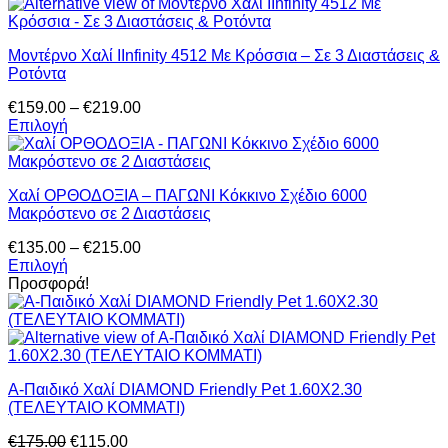
€69.00.
στη
σελίδα
του
Μοντέρνο Χαλί IInfinity 4512 Με Κρόσσια – Σε 3 Διαστάσεις &
προϊόντος
Ροτόντα
Price
€
159.00
–
€
219.00
range:
Επιλογή
Αυτό
€159.00
το
through
προϊόν
€219.00
Χαλί ΟΡΘΟΔΟΞΙΑ – ΠΑΓΩΝΙ Κόκκινο Σχέδιο 6000
έχει
Μακρόστενο σε 2 Διαστάσεις
πολλαπλές
παραλλαγές.
Price
€
135.00
–
€
215.00
Οι
range:
Επιλογή
επιλογές
Αυτό
€135.00
Προσφορά!
μπορούν
το
through
να
προϊόν
€215.00
επιλεγούν
έχει
στη
πολλαπλές
σελίδα
παραλλαγές.
του
Α-Παιδικό Χαλί DIAMOND Friendly Pet 1.60X2.30
Οι
προϊόντος
(ΤΕΛΕΥΤΑΙΟ ΚΟΜΜΑΤΙ)
επιλογές
μπορούν
Original
Η
€
175.00
€
115.00
να