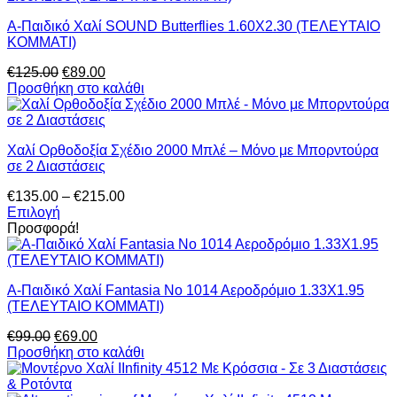
Α-Παιδικό Χαλί SOUND Butterflies 1.60X2.30 (ΤΕΛΕΥΤΑΙΟ
ΚΟΜΜΑΤΙ)
Original
Η
€
125.00
€
89.00
price
τρέχουσα
Προσθήκη στο καλάθι
was:
τιμή
€125.00.
είναι:
€89.00.
Χαλί Ορθοδοξία Σχέδιο 2000 Μπλέ – Μόνο με Μπορντούρα
σε 2 Διαστάσεις
Price
€
135.00
–
€
215.00
range:
Επιλογή
Αυτό
€135.00
Προσφορά!
το
through
προϊόν
€215.00
έχει
Α-Παιδικό Χαλί Fantasia Νο 1014 Αεροδρόμιο 1.33Χ1.95
πολλαπλές
(ΤΕΛΕΥΤΑΙΟ ΚΟΜΜΑΤΙ)
παραλλαγές.
Οι
Original
Η
€
99.00
€
69.00
επιλογές
price
τρέχουσα
Προσθήκη στο καλάθι
μπορούν
was:
τιμή
να
€99.00.
είναι:
επιλεγούν