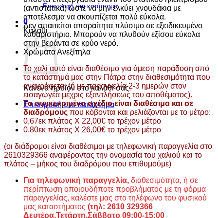
Επιστροφή στο κατάστημα
(αντιστατικά) ώστε να μην ελκύει χνουδάκια με
αποτέλεσμα να σκουπίζεται πολύ εύκολα.
0
Δεν απαιτείται απαραίτητα πλύσιμο σε εξειδικευμένο
Καλάθι
καθαριστήριο. Μπορούν να πλυθούν εξίσου εύκολα
στην βεράντα σε κρύο νερό.
Χρώματα Ανεξίτηλα
Το χαλί αυτό είναι διαθέσιμο για άμεση παράδοση από
το κατάστημά μας στην Πάτρα στην διαθεσιμότητα που
αναγράφεται (ή με παραγγελία 2-3 ημερών στον
Κανένα προϊόν στο καλάθι σας.
εισαγωγέα μέχρις εξαντλήσεως του αποθέματος).
Το συγκεκριμένο σχέδιο είναι διαθέσιμο και σε
Επιστροφή στο κατάστημα
διαδρόμους
που κόβονται και ρελιάζονται με το μέτρο:
0,67εκ πλάτος Χ 22,00€ το τρέχον μέτρο
0,80εκ πλάτος Χ 26,00€ το τρέχον μέτρο
(οι διάδρομοι είναι διαθέσιμοι με τηλεφωνική παραγγελία στο
2610329366 αναφέροντας την ονομασία του χαλιού και το
πλάτος – μήκος του διαδρόμου που επιθυμούμε)
Για τηλεφωνική παραγγελία,
διαθεσιμότητα, ή σε
περίπτωση οποιουδήποτε προβλήματος με τη φόρμα
παραγγελίας, καλέστε μας στο τηλέφωνο του φυσικού
μας καταστήματος
(τηλ: 2610 329366
Δευτέρα,Τετάρτη,Σάββατο 09:00-15:00