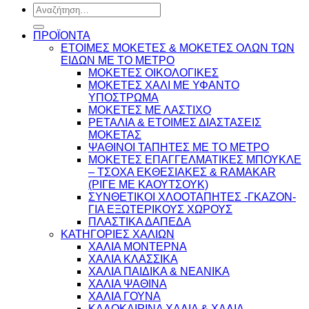
Αναζήτηση
για:
ΠΡΟΪΟΝΤΑ
ΕΤΟΙΜΕΣ ΜΟΚΕΤΕΣ & ΜΟΚΕΤΕΣ ΟΛΩΝ ΤΩΝ
ΕΙΔΩΝ ME TO ΜΕΤΡΟ
ΜΟΚΕΤΕΣ ΟΙΚΟΛΟΓΙΚΕΣ
ΜΟΚΕΤΕΣ ΧΑΛΙ ΜΕ ΥΦΑΝΤΟ
ΥΠΟΣΤΡΩΜΑ
ΜΟΚΕΤΕΣ ΜΕ ΛΑΣΤΙΧΟ
ΡΕΤΑΛΙΑ & ΕΤΟΙΜΕΣ ΔΙΑΣΤΑΣΕΙΣ
ΜΟΚΕΤΑΣ
ΨΑΘINΟΙ ΤΑΠΗΤΕΣ ΜΕ ΤΟ ΜΕΤΡΟ
ΜΟΚΕΤΕΣ ΕΠΑΓΓΕΛΜΑΤΙΚΕΣ ΜΠΟΥΚΛΕ
– ΤΣΟΧΑ ΕΚΘΕΣΙΑΚΕΣ & RAMAKAR
(ΡΙΓΕ ΜΕ ΚΑΟΥΤΣΟΥΚ)
ΣΥΝΘΕΤΙΚΟΙ ΧΛΟΟΤΑΠΗΤΕΣ -ΓΚΑΖΟΝ-
ΓΙΑ ΕΞΩΤΕΡΙΚΟΥΣ ΧΩΡΟΥΣ
ΠΛΑΣΤΙΚΑ ΔΑΠΕΔΑ
ΚΑΤΗΓΟΡΙΕΣ ΧΑΛΙΩΝ
ΧΑΛΙΑ ΜΟΝΤΕΡΝΑ
ΧΑΛΙΑ ΚΛΑΣΣΙΚΑ
ΧΑΛΙΑ ΠΑΙΔΙΚΑ & ΝΕΑΝΙΚΑ
ΧΑΛΙΑ ΨΑΘΙΝΑ
ΧΑΛΙΑ ΓΟΥΝΑ
ΚΑΛΟΚΑΙΡΙΝΑ ΧΑΛΙΑ & ΧΑΛΙΑ