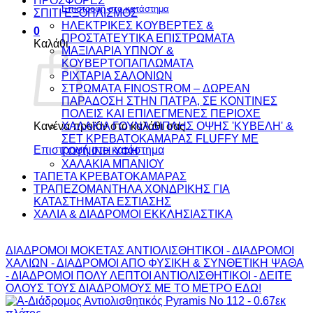
ΠΡΟΣΦΟΡΕΣ
Επιστροφή στο κατάστημα
ΣΠΙΤΙ ΕΞΟΠΛΙΣΜΟΣ
ΗΛΕΚΤΡΙΚΕΣ ΚΟΥΒΕΡΤΕΣ &
0
ΠΡΟΣΤΑΤΕΥΤΙΚΑ ΕΠΙΣΤΡΩΜΑΤΑ
Καλάθι
ΜΑΞΙΛΑΡΙΑ ΥΠΝΟΥ &
ΚΟΥΒΕΡΤΟΠΑΠΛΩΜΑΤΑ
ΡΙΧΤΑΡΙΑ ΣΑΛΟΝΙΩΝ
ΣΤΡΩΜΑΤΑ FINOSTROM – ΔΩΡΕΑΝ
ΠΑΡΑΔΟΣΗ ΣΤΗΝ ΠΑΤΡΑ, ΣΕ ΚΟΝΤΙΝΕΣ
ΠΟΛΕΙΣ ΚΑΙ ΕΠΙΛΕΓΜΕΝΕΣ ΠΕΡΙΟΧΕ
ΧΑΛΑΚΙΑ ΓΟΥΝΑ ΔΙΠΛΗΣ ΟΨΗΣ 'ΚΥΒΕΛΗ' &
Κανένα προϊόν στο καλάθι σας.
ΣΕΤ ΚΡΕΒΑΤΟΚΑΜΑΡΑΣ FLUFFY ΜΕ
Επιστροφή στο κατάστημα
ΓΟΥΝΙΝΗ ΥΦΗ
ΧΑΛΑΚΙΑ ΜΠΑΝΙΟΥ
ΤΑΠΕΤΑ ΚΡΕΒΑΤΟΚΑΜΑΡΑΣ
ΤΡΑΠΕΖΟΜΑΝΤΗΛΑ ΧΟΝΔΡΙΚΗΣ ΓΙΑ
ΚΑΤΑΣΤΗΜΑΤΑ ΕΣΤΙΑΣΗΣ
ΧΑΛΙΑ & ΔΙΑΔΡΟΜΟΙ ΕΚΚΛΗΣΙΑΣΤΙΚΑ
ΔΙΑΔΡΟΜΟΙ ΜΟΚΕΤΑΣ ΑΝΤΙΟΛΙΣΘΗΤΙΚΟΙ - ΔΙΑΔΡΟΜΟΙ
ΧΑΛΙΩΝ - ΔΙΑΔΡΟΜΟΙ ΑΠΟ ΦΥΣΙΚΗ & ΣΥΝΘΕΤΙΚΗ ΨΑΘΑ
- ΔΙΑΔΡΟΜΟΙ ΠΟΛΥ ΛΕΠΤΟΙ ΑΝΤΙΟΛΙΣΘΗΤΙΚΟΙ - ΔΕΙΤΕ
ΟΛΟΥΣ ΤΟΥΣ ΔΙΑΔΡΟΜΟΥΣ ΜΕ ΤΟ ΜΕΤΡΟ ΕΔΩ!