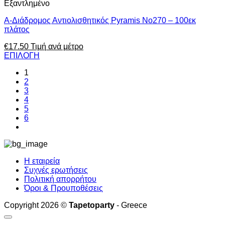
Εξαντλημένο
Α-Διάδρομος Αντιολισθητικός Pyramis No270 – 100εκ
πλάτος
€
17.50
Τιμή ανά μέτρο
ΕΠΙΛΟΓΗ
1
2
3
4
5
6
Η εταιρεία
Συχνές ερωτήσεις
Πολιτική απορρήτου
Όροι & Προυποθέσεις
Copyright 2026 ©
Tapetoparty
- Greece