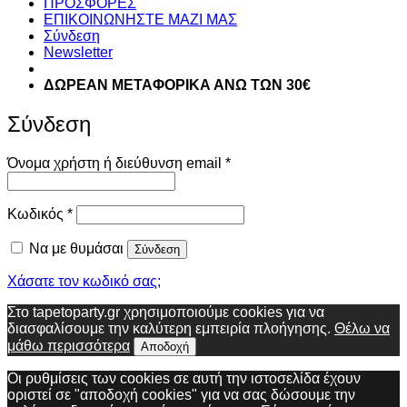
ΠΡΟΣΦΟΡΕΣ
ΕΠΙΚΟΙΝΩΝΗΣΤΕ ΜΑΖΙ ΜΑΣ
Σύνδεση
Newsletter
ΔΩΡΕΑΝ ΜΕΤΑΦΟΡΙΚΑ ΑΝΩ ΤΩΝ 30€
Σύνδεση
Απαιτείται
Όνομα χρήστη ή διεύθυνση email
*
Απαιτείται
Κωδικός
*
Να με θυμάσαι
Σύνδεση
Χάσατε τον κωδικό σας;
Στο tapetoparty.gr χρησιμοποιούμε cookies για να
διασφαλίσουμε την καλύτερη εμπειρία πλοήγησης.
Θέλω να
μάθω περισσότερα
Αποδοχή
Οι ρυθμίσεις των cookies σε αυτή την ιστοσελίδα έχουν
οριστεί σε "αποδοχή cookies" για να σας δώσουμε την